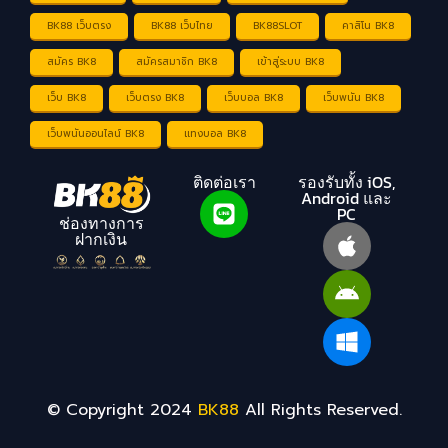
BK88 เว็บตรง
BK88 เว็บไทย
BK88SLOT
คาสิโน BK8
สมัคร BK8
สมัครสมาชิก BK8
เข้าสู่ระบบ BK8
เว็บ BK8
เว็บตรง BK8
เว็บบอล BK8
เว็บพนัน BK8
เว็บพนันออนไลน์ BK8
แทงบอล BK8
ติดต่อเรา
รองรับทั้ง iOS,
Android และ
PC
ช่องทางการ
ฝากเงิน
© Copyright 2024
BK88
All Rights Reserved.