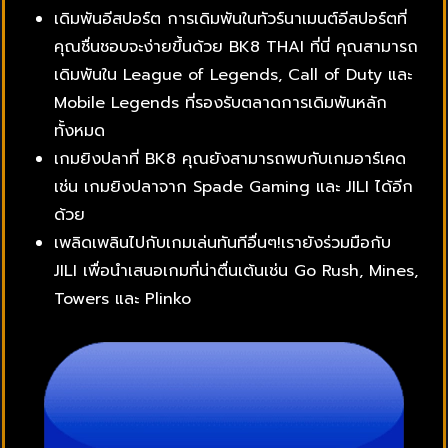
เดิมพันอีสปอร์ต การเดิมพันในทัวร์นาเมนต์อีสปอร์ตที่
คุณชื่นชอบจะง่ายขึ้นด้วย BK8 THAI ที่นี่ คุณสามารถ
เดิมพันใน League of Legends, Call of Duty และ
Mobile Legends ที่รองรับตลาดการเดิมพันหลัก
ทั้งหมด
เกมยิงปลาที่ BK8 คุณยังสามารถพบกับเกมอาร์เคด
เช่น เกมยิงปลาจาก Spade Gaming และ JILI ได้อีก
ด้วย
เพลิดเพลินไปกับเกมเล่นทันทีอื่นๆ!เรายังร่วมมือกับ
JILI เพื่อนำเสนอเกมที่น่าตื่นเต้นเช่น Go Rush, Mines,
Towers และ Plinko