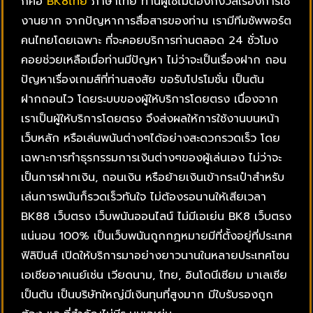
ก็คือ
BK8ไทย
ภาษาไทย ท่านผู้ใช้ไม่ต้องกังวลเรื่องการใช้
งานยาก จากปัญหาการสื่อสารของท่าน เรามีทีมซัพพอร์ต
คนไทยโดยเฉพาะ ที่จะคอยบริการท่านตลอด 24 ชั่วโมง
คอยช่วยเหลือเมื่อท่านมีปัญหา ไม่ว่าจะเป็นเรื่องฝาก ถอน
ปัญหาเรื่องเกมส์ที่ท่านสงสัย ขอรับโปรโมชั่น เป็นต้น
ฝากถอนไว โดยระบบของผู้ให้บริการโดยตรง เนื่องจาก
เราเป็นผู้ให้บริการโดยตรง จึงส่งผลให้การใช้งานบนหน้า
เว็บหลัก หรือเล่นพนันต่างๆได้อย่างสะดวกรวดเร็ว โดย
เฉพาะการทำธุรกรรมการเงินต่างๆของผู้เล่นเอง ไม่ว่าจะ
เป็นการฝากเงิน, ถอนเงิน หรือย้ายเงินเข้ากระเป๋าสำหรับ
เล่นการพนันก็รวดเร็วทันใจ ไม่ต้องรอนานให้เสียเวลา
BK88 เว็บตรง เว็บพนันออนไลน์ ไม่มีเอเย่น BK8 เว็บตรง
แน่นอน 100% เป็นเว็บพนันถูกกฏหมายมีที่ตั้งอยู่ที่ประเทศ
ฟิลิปินส์ เปิดให้บริการมาอย่างยาวนานในหลายประเทศโซน
เอเชียอาคเนย์เช่น เวียดนาม, ไทย, อินโดนีเซียม มาเลเซีย
เป็นต้น เป็นบริษัทใหญ่มีเงินทุนที่สูงมาก มีใบรับรองถูก