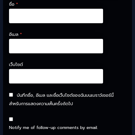
ชื่อ
*
อีเมล
*
เว็บไซต์
บันทึกชื่อ, อีเมล และชื่อเว็บไซต์ของฉันบนเบราว์เซอร์นี้
สำหรับการแสดงความเห็นครั้งถัดไป
Notify me of follow-up comments by email.