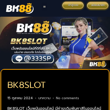
BK8SLOT
15 ตุลาคม 2024
บทความ
No comments
BK8SLOT เว็บพนันออนไลน์ มีค่ายเดิมพันคาสิโนออนไลน์