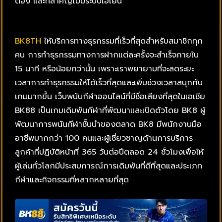
ต้อง และที่สำคัญไม่มีระบบเอเย่น
BK8TH
ให้บริการทางธุรกรรมที่เร็วที่สุดสำหรับสมาชิกทุก
คน การทำธุรกรรมทางการฝากแต่ละครั้งจะสำเร็จภายใน
15 นาที หรือน้อยกว่านั้น เพราะเราพยายามที่จะลดระยะ
เวลาการทำธุรกรรมให้ได้เร็วที่สุดและเพิ่มช่วงเวลาสนุกกับ
เกมมากขึ้น เว็บพนันกีฬาออนไลน์ที่มีชื่อเสียงที่สุดในเอเชีย
BK88 เป็นเกมเดิมพันกีฬาที่พัฒนาและเปิดตัวโดย BK8 ผู้
พัฒนาการพนันกีฬาชั้นนำของตลาด BK8 มีพนักงานมือ
อาชีพมากกว่า 100 คนและผู้เชี่ยวชาญด้านการบริการ
ลูกค้าที่ปฏิบัติหน้าที่ 365 วันต่อปีตลอด 24 ชั่วโมงเพื่อให้
ผู้เล่นทั่วโลกมีประสบการณ์การเดิมพันที่ดีที่สุดและประเภท
กีฬาและกิจกรรมที่หลากหลายที่สุด