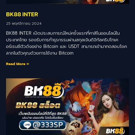
BK88 INTER
25 พฤศจิกายน 2024
BK88 INTER เปิดประสบการณ์ใหม่ครั้งแรกที่คาสิโนออนไลน์ใน
ประเทศไทย รองรับการทำธุรกรรมผ่านสกุลเงินดิจิทัลคริปโทเค
อร์เรนซีตัวดังอย่าง Bitcoin และ USDT สามารถเข้ามาทดสอบโชค
ลาภในตัวคุณด้วยการใช้งาน Bitcoin
Read More »