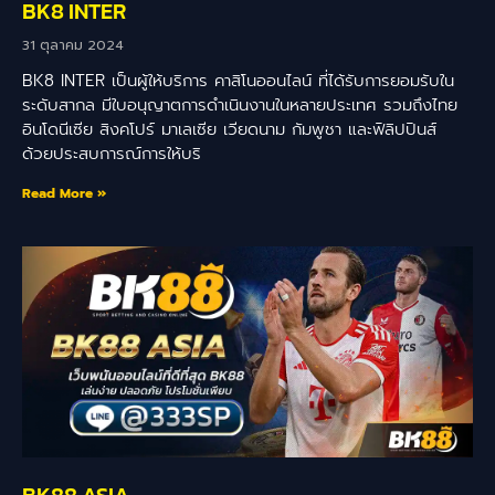
BK8 INTER
31 ตุลาคม 2024
BK8 INTER เป็นผู้ให้บริการ คาสิโนออนไลน์ ที่ได้รับการยอมรับใน
ระดับสากล มีใบอนุญาตการดำเนินงานในหลายประเทศ รวมถึงไทย
อินโดนีเซีย สิงคโปร์ มาเลเซีย เวียดนาม กัมพูชา และฟิลิปปินส์
ด้วยประสบการณ์การให้บริ
Read More »