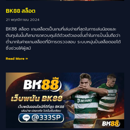
BK88 สล็อต
21 พฤศจิกายน 2024
BK88 สล็อต เกมสล็อตเป็นเกมที่เล่นง่ายที่สุดในการเล่นน้อยและ
ต้นทุนในนั้นก็สามารถควบคุมได้ด้วยตัวเองขั้นต่ำในการปั่นนั้นถือว่า
ต่ำมากในค่ายเกมสล็อตที่มีการตรวจสอบ ระบบหมุ่นปั่นสล็อตออโต้
ซึ่งช่วยให้ผู้สมั
Read More »