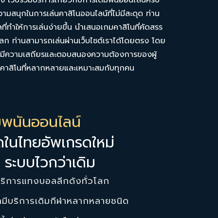
ามสนุกในการเล่นคาสิโนออนไลน์ที่ไม่มีสะดุด ท่าน
ที่ทำให้การเล่นง่ายขึ้น นำเสนอเกมคาสิโนที่คัดสรร
วโลก ท่านสามารถเล่นผ่านเว็บไซต์เราได้โดยตรง โดย
อให้มีความเสถียรและตอบสนองความต้องการของผู้
กมคาสิโนที่หลากหลายและเหมาะสมกับทุกคน
มพนันออนไลน์
ดในไทยอัพเกรดใหม่
ระบบไวกว่าเดิม
ริการแทงบอลลีกดังทั่วโลก
ามีบริการเดิมกีฬาหลากหลายชนิด