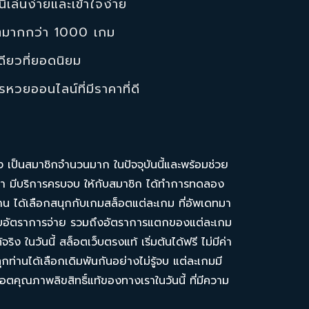
้เล่นง่ายและเข้าใจง่าย
ตมากกว่า 1000 เกม
ดียวที่ยอดนิยม
หวยออนไลน์ที่มีราคาที่ดี
ง เป็นสมาชิกจำนวนมาก ในปัจจุบันนี้และพร้อมช่วย
ต่ํา มีบริการครบจบ ให้กับสมาชิก ได้ทำการทดลอง
่าน ได้เลือกสนุกกับเกมสล็อตแต่ละเกม ที่อัพเดทมา
อกับอัตราการจ่าย รวมถึงอัตราการแตกของแต่ละเกม
ง ในวันนี้ สล็อตเว็บตรงแท้ เริ่มต้นได้ฟรี ไม่มีค่า
ท่านได้เลือกเดิมพันกันอย่างไม่รู้จบ แต่ละเกมมี
อตคุณภาพลิขสิทธิ์แท้ของทางเราในวันนี้ ที่มีความ