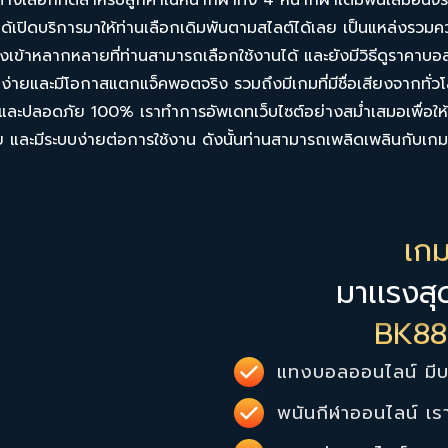
ได้เปิดบริการมาให้ท่านเลือกเดิมพันตามสไลต์ได้เลย เป็นแหล่งรวมคว
ทางเข้าหลากหลายที่ท่านสามารถเลือกใช้งานได้ และยังมีวิธีดูราคาบอล
่นง่ายและมีโอกาสแตกแจ็คพอตจริง รวมถึงมีเกมที่มีชื่อเสียงจากทั่
นคงและปลอดภัย 100% เราทำการอัพเดทเว็บไซต์อย่างสม่ำเสมอเพื่
 และมีระบบง่ายต่อการใช้งาน ดังนั้นท่านสามารถเพลิดเพลินกับเ
เก
มาเเรงสุ
BK88
แทงบอลออนไลน์ มีบ
พนันกีฬาออนไลน์ เร