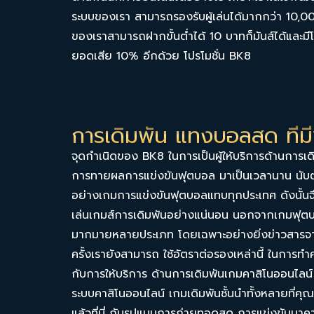
ระบบของเรา สามารถรองรับผู้เล่นได้มากกว่า 10,000 ผ
ของเราสามารถฝากขั้นต่ำได้ 10 บาทก็มันส์ได้และมีโปร
ยอดเสีย 10% อีกด้วย โปรโมชั่น BK8
การเดิมพัน แทงบอลสด ที่มี
จุดกำเนิดของ BK8 ในการเป็นผู้ให้บริการด้านการเดิม
การทายผลการแข่งขันฟุตบอล มาเป็นเวลานาน นับตั้ง
อย่างเกมการแข่งขันฟุตบอลแทบทุกประเทศ ดังนั้นจึง
เล่นเกมส์การเดิมพันอย่างแน่นอน นอกจากเกมฟุตบอล
มากมายหลายประเภท โดยเฉพาะอย่างยิ่งข่าวสารจากลี
ครั้งเรายังสามารถ ใช้อัตราต่อรองเหล่านี้ ในการทำคว
กับการให้บริการ ด้านการเดิมพันเกมคาสิโนออนไลน์ ย
ระบบคาสิโนออนไลน์ เกมเดิมพันชั้นนำทั้งหลายที่คุ
แล้วที่นี่ กับรูปแบบการถ่ายทอดสด การแข่งขันบาคาร่า