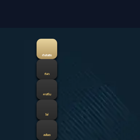
กำลังฮิต
กีฬา
คาสิโน
ไพ่
สล็อต