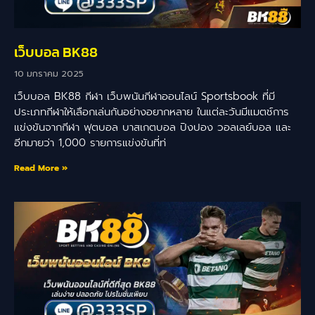
เว็บบอล BK88
10 มกราคม 2025
เว็บบอล BK88 กีฬา เว็บพนันกีฬาออนไลน์ Sportsbook ที่มี
ประเภทกีฬาให้เลือกเล่นกันอย่างอยากหลาย ในแต่ละวันมีแมตช์การ
แข่งขันจากกีฬา ฟุตบอล บาสเกตบอล ปิงปอง วอลเลย์บอล และ
อีกมายว่า 1,000 รายการแข่งขันที่ท่
Read More »