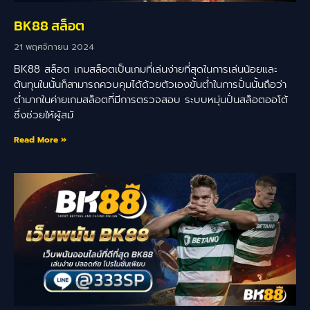
BK88 สล็อต
21 พฤศจิกายน 2024
BK88 สล็อต เกมสล็อตเป็นเกมที่เล่นง่ายที่สุดในการเล่นน้อยและ
ต้นทุนในนั้นก็สามารถควบคุมได้ด้วยตัวเองขั้นต่ำในการปั่นนั้นถือว่า
ต่ำมากในค่ายเกมสล็อตที่มีการตรวจสอบ ระบบหมุ่นปั่นสล็อตออโต้
ซึ่งช่วยให้ผู้สมั
Read More »