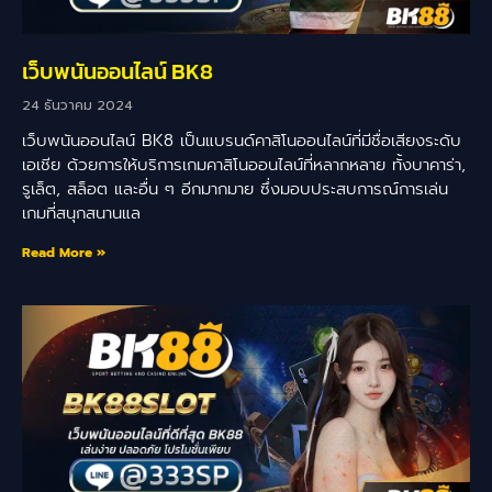
เว็บพนันออนไลน์ BK8
24 ธันวาคม 2024
เว็บพนันออนไลน์ BK8 เป็นแบรนด์คาสิโนออนไลน์ที่มีชื่อเสียงระดับ
เอเชีย ด้วยการให้บริการเกมคาสิโนออนไลน์ที่หลากหลาย ทั้งบาคาร่า,
รูเล็ต, สล็อต และอื่น ๆ อีกมากมาย ซึ่งมอบประสบการณ์การเล่น
เกมที่สนุกสนานแล
Read More »