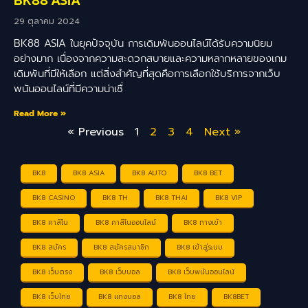
BK88 ASIA
29 ตุลาคม 2024
BK88 ASIA ในยุคปัจจุบัน การเดิมพันออนไลน์ได้รับความนิยม
อย่างมาก เนื่องจากความสะดวกสบายและความหลากหลายของเกม
เดิมพันที่มีให้เลือก แต่สิ่งสำคัญที่สุดคือการเลือกใช้บริการจากเว็บ
พนันออนไลน์ที่มีความน่าเชื่
Read More »
« Previous
1
2
3
4
Next »
BK8
BK8 ASIA
BK8 AUTO
BK8 BET
BK8 CASINO
BK8 TH
BK8 THAI
BK8 VIP
BK8 คาสิโน
BK8 คาสิโนออนไลน์
BK8 ทางเข้า
BK8 สมัคร
BK8 สมัครสมาชิก
BK8 เข้าสู่ระบบ
BK8 เว็บตรง
BK8 เว็บบอล
BK8 เว็บพนันออนไลน์
BK8 เว็บไทย
BK8 แทงบอล
BK8 ไทย
BK8BET