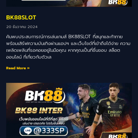
BK88SLOT
20 ธันวาคม 2024
ค้นพบประสบการณ์การเล่นเกมส์ BK88SLOT ที่สนุกและท้าทาย
พร้อมเสิร์ฟความบันเทิงผ่านแอปฯ และเว็บไซต์ที่เข้าถึงได้ง่าย ความ
เพลิดเพลินที่รอคอยอยู่ในมือคุณ หากคุณเป็นที่ชื่นชอบ สล็อต
ออนไลน์ ที่เกี่ยวกับตัวเล
Read More »