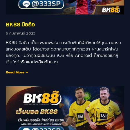
BK88 มือถือ
6 กุมภาพันธ์ 2025
BK88 มือถือ เป็นแพลตฟอร์มการเดิมพันกีฬาที่ช่วยให้คุณสามารถ
แทงบอลสเต็ป ได้อย่างสะดวกสบายทุกที่ทุกเวลา ผ่านสมาร์ทโฟน
ของคุณ ไม่ว่าคุณจะใช้ระบบ iOS หรือ Android ก็สามารถเข้าสู่
เว็บไซต์หรือแอปพลิเคชันของ
Read More »