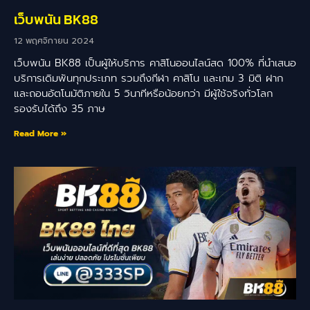
เว็บพนัน BK88
12 พฤศจิกายน 2024
เว็บพนัน BK88 เป็นผู้ให้บริการ คาสิโนออนไลน์สด 100% ที่นำเสนอ
บริการเดิมพันทุกประเภท รวมถึงกีฬา คาสิโน และเกม 3 มิติ ฝาก
และถอนอัตโนมัติภายใน 5 วินาทีหรือน้อยกว่า มีผู้ใช้จริงทั่วโลก
รองรับได้ถึง 35 ภาษ
Read More »