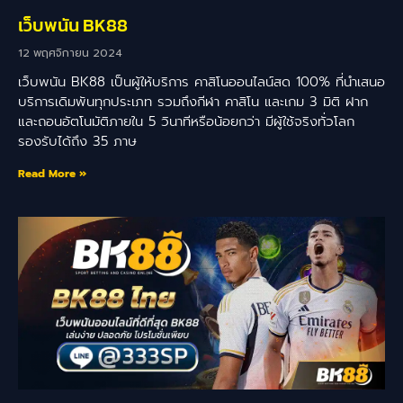
เว็บพนัน BK88
12 พฤศจิกายน 2024
เว็บพนัน BK88 เป็นผู้ให้บริการ คาสิโนออนไลน์สด 100% ที่นำเสนอ
บริการเดิมพันทุกประเภท รวมถึงกีฬา คาสิโน และเกม 3 มิติ ฝาก
และถอนอัตโนมัติภายใน 5 วินาทีหรือน้อยกว่า มีผู้ใช้จริงทั่วโลก
รองรับได้ถึง 35 ภาษ
Read More »