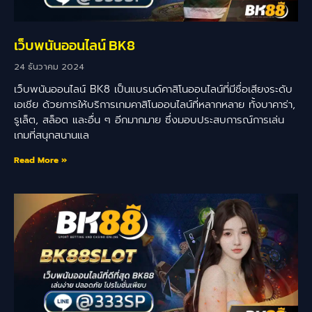
เว็บพนันออนไลน์ BK8
24 ธันวาคม 2024
เว็บพนันออนไลน์ BK8 เป็นแบรนด์คาสิโนออนไลน์ที่มีชื่อเสียงระดับ
เอเชีย ด้วยการให้บริการเกมคาสิโนออนไลน์ที่หลากหลาย ทั้งบาคาร่า,
รูเล็ต, สล็อต และอื่น ๆ อีกมากมาย ซึ่งมอบประสบการณ์การเล่น
เกมที่สนุกสนานแล
Read More »