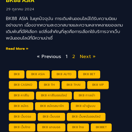
BK88 ASIA
29 ตุลาคม 2024
BK88 ASIA ในยุคปัจจุบัน การเดิมพันออนไลน์ได้รับความนิยม
อย่างมาก เนื่องจากความสะดวกสบายและความหลากหลายของเกม
เดิมพันที่มีให้เลือก แต่สิ่งสำคัญที่สุดคือการเลือกใช้บริการจากเว็บ
พนันออนไลน์ที่มีความน่าเชื่
Read More »
« Previous
1
2
Next »
BK8
BK8 ASIA
BK8 AUTO
BK8 BET
BK8 CASINO
BK8 TH
BK8 THAI
BK8 VIP
BK8 คาสิโน
BK8 คาสิโนออนไลน์
BK8 ทางเข้า
BK8 สมัคร
BK8 สมัครสมาชิก
BK8 เข้าสู่ระบบ
BK8 เว็บตรง
BK8 เว็บบอล
BK8 เว็บพนันออนไลน์
BK8 เว็บไทย
BK8 แทงบอล
BK8 ไทย
BK8BET