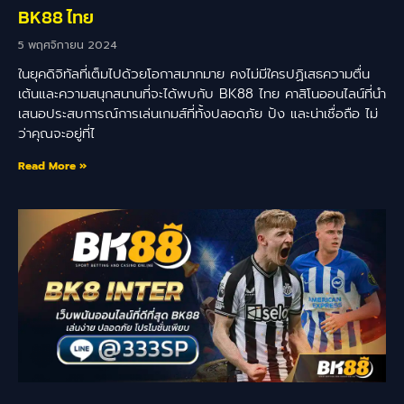
BK88 ไทย
5 พฤศจิกายน 2024
ในยุคดิจิทัลที่เต็มไปด้วยโอกาสมากมาย คงไม่มีใครปฏิเสธความตื่น
เต้นและความสนุกสนานที่จะได้พบกับ BK88 ไทย คาสิโนออนไลน์ที่นำ
เสนอประสบการณ์การเล่นเกมส์ที่ทั้งปลอดภัย ปัง และน่าเชื่อถือ ไม่
ว่าคุณจะอยู่ที่ไ
Read More »