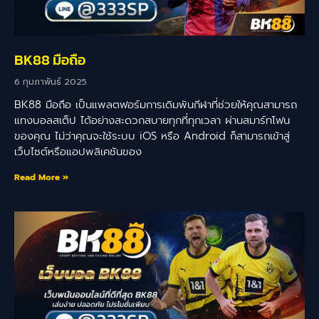
BK88 มือถือ
6 กุมภาพันธ์ 2025
BK88 มือถือ เป็นแพลตฟอร์มการเดิมพันกีฬาที่ช่วยให้คุณสามารถ
แทงบอลสเต็ป ได้อย่างสะดวกสบายทุกที่ทุกเวลา ผ่านสมาร์ทโฟน
ของคุณ ไม่ว่าคุณจะใช้ระบบ iOS หรือ Android ก็สามารถเข้าสู่
เว็บไซต์หรือแอปพลิเคชันของ
Read More »