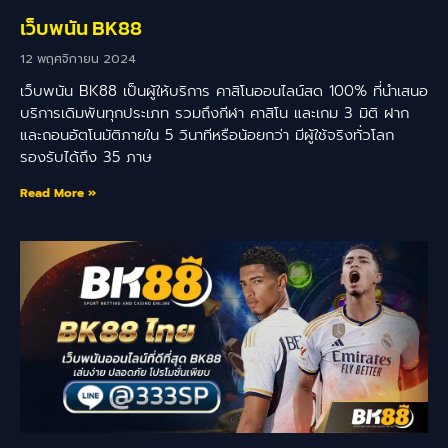
เว็บพนัน BK88
12 พฤศจิกายน 2024
เว็บพนัน BK88 เป็นผู้ให้บริการ คาสิโนออนไลน์สด 100% ที่นำเสนอ
บริการเดิมพันทุกประเภท รวมถึงกีฬา คาสิโน และเกม 3 มิติ ฝาก
และถอนอัตโนมัติภายใน 5 วินาทีหรือน้อยกว่า มีผู้ใช้จริงทั่วโลก
รองรับได้ถึง 35 ภาษ
Read More »