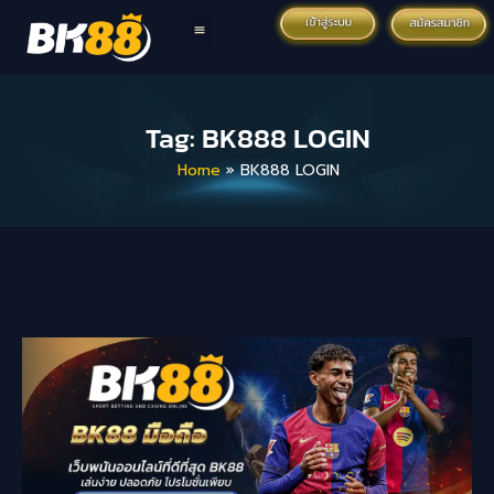
Tag: BK888 LOGIN
Home
»
BK888 LOGIN