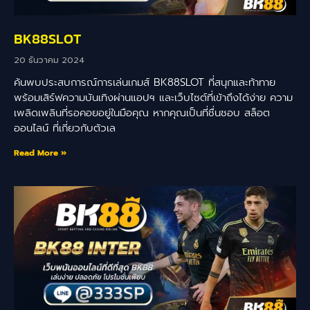
BK88SLOT
20 ธันวาคม 2024
ค้นพบประสบการณ์การเล่นเกมส์ BK88SLOT ที่สนุกและท้าทาย
พร้อมเสิร์ฟความบันเทิงผ่านแอปฯ และเว็บไซต์ที่เข้าถึงได้ง่าย ความ
เพลิดเพลินที่รอคอยอยู่ในมือคุณ หากคุณเป็นที่ชื่นชอบ สล็อต
ออนไลน์ ที่เกี่ยวกับตัวเล
Read More »