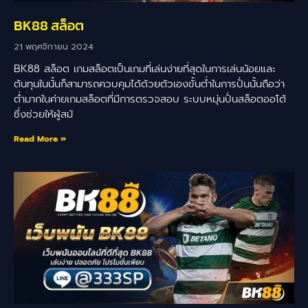
BK88 สล็อต
21 พฤศจิกายน 2024
BK88 สล็อต เกมสล็อตเป็นเกมที่เล่นง่ายที่สุดในการเล่นน้อยและ
ต้นทุนในนั้นก็สามารถควบคุมได้ด้วยตัวเองขั้นต่ำในการปั่นนั้นถือว่า
ต่ำมากในค่ายเกมสล็อตที่มีการตรวจสอบ ระบบหมุ่นปั่นสล็อตออโต้
ซึ่งช่วยให้ผู้สมั
Read More »