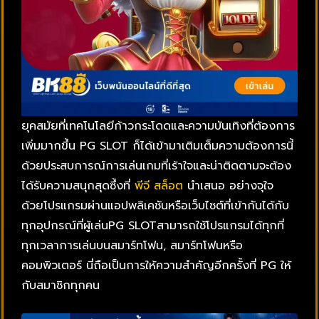
ยุคสมัยที่เทคโนโลยีก้าวกระโดดและความบันเทิงที่ต้องการ
เพิ่มมากขึ้น PG SLOT ก็ได้เข้ามาเติมเต็มความต้องการนี้
ด้วยประสบการณ์การเล่นเกมที่เร้าใจและน่าติดตามจะต้อง
ได้รับความสนุกสุดซึ้งที่
พีจี สล็อต
นำเสนอ อย่างจุใจ
ด้วยโปรแกรมผ่านแอปพลิเคชันหรือเว็บไซต์ที่เข้ากันได้กับ
ทุกอุปกรณ์ที่ผู้เล่นPG SLOTสามารถใช้โปรแกรมได้ทุกที่
ทุกเวลาการเล่นบนสมาร์ทโฟน, สมาร์ทโฟนหรือ
คอมพิวเตอร์ นี่ถือเป็นการให้ความสำคัญอีกครั้งที่ PG ให้
กับสมาชิกทุกคน