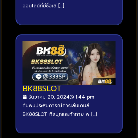
ออนไลน์ที่มีชื่อเสี […]
BK88SLOT
ธันวาคม 20, 2024
1:44 pm
ค้นพบประสบการณ์การเล่นเกมส์
BK88SLOT ที่สนุกและท้าทาย พ […]