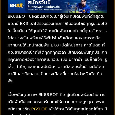
BK88.BOT ขอต้อนรับคุณเข้าสู่เว็บเกมเดิมพันที่ดีที่สุดใน
ขณะนี้ BK8 เราได้รวบรวมเกมคาสิโนออนไลน์ทุกรูปแบบไว้
ในเว็บเดียว ให้คุณได้เลือกเดิมพันตามสไตล์ที่คุณต้องการ
ได้อย่างจุใจ พร้อมเสิร์ฟโปรโมชั่นเด็ดๆ และของรางวัล
มากมายให้แก่นักเดิมพัน BK8 เปิดให้บริการ คาสิโนสด ที่
คุณสามารถเข้าถึงได้ทุกที่ทุกเวลา มีเกมเดิมพันทุกประเภท
ที่คุณคาดหวังจากคาสิโนทั่วไป เช่น บาคาร่า, แบล็กแจ็ค, รู
เล็ต, ไฮโล, และเกมพนันอื่นๆ จากดีลเลอร์ชั้นนำระดับโลก
คาสิโนสดจึงกลายเป็นทางเลือกที่น่าสนใจสำหรับนักเดิม
พัน
เว็บพนันคุณภาพ BK88.BOT คือ ผู้เตรียมพร้อมด้านการ
เดิมพันกีฬาแบบครบครัน และให้ความสะดวกสูงสุด เพราะ
สมัครสมาชิก
PGSLOT
เข้าใช้งานได้กับทุกอุปกรณ์ที่คุณมี