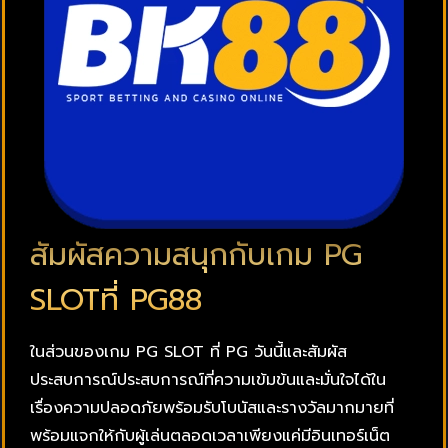
สัมผัสความสนุกกับเกม PG
SLOTที่ PG88
ในส่วนของเกม PG SLOT ที่ PG วันนี้และสัมผัส
ประสบการณ์ประสบการณ์ที่ความเข้มข้นและมั่นใจได้ใน
เรื่องความปลอดภัยพร้อมรับโบนัสและรางวัลมากมายที่
พร้อมแจกให้กับผู้เล่นตลอดเวลาเพียงแค่มีอินเทอร์เน็ต