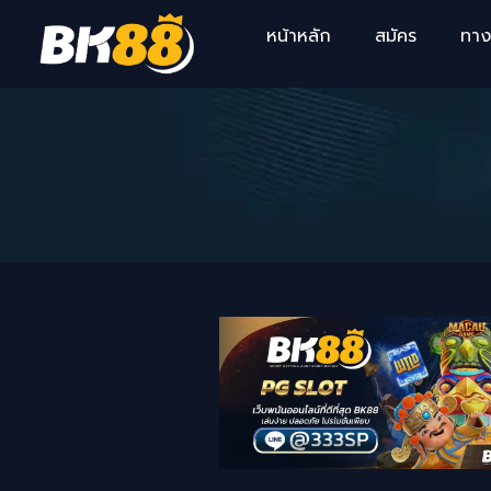
หน้าหลัก
สมัคร
ทาง