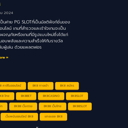
8
คม 2024
็นค่าย PG SLOTที่เป็นมัลติฟังก์ชั่นของ
นไลน์ เกมที่สำรวจและเร้าใจเกมจะเป็น
จญภัยหรือเกมที่มีรูปแบบใหม่ซึ่งได้แก่
่มอบพลังและความสำเร็จให้กับรางวัล
กับผู้เล่น ด้วยแพลตฟอร
ore »
8 คาสิโนออนไลน์
BK8 ทางเข้า
BK8 สมัคร
K8 ไทย
BK8BET
BK8CASINO
BK8SLOT
ิก
BK88 เว็บตรง
BK88 เว็บไทย
BK88SLOT
เว็บพนันออนไลน์ BK8
แทงบอล BK8