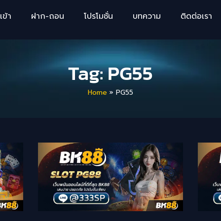
เข้า
ฝาก-ถอน
โปรโมชั่น
บทความ
ติดต่อเรา
Tag: PG55
Home
»
PG55