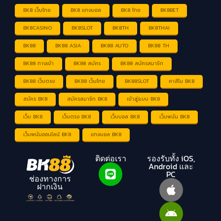
BK8 เว็บไทย
BK8 แทงบอล
BK8 ไทย
BK8BET
BK8CASINO
BK8SLOT
BK8TH
BK8THAI
BK88
BK88 ASIA
BK88 AUTO
BK88 TH
BK88 ทางเข้า
BK88 สมัคร
BK88 สมัครสมาชิก
BK88 เว็บตรง
BK88 เว็บไทย
BK88SLOT
คาสิโน BK8
สมัคร BK8
สมัครสมาชิก BK8
เข้าสู่ระบบ BK8
เว็บ BK8
เว็บตรง BK8
เว็บบอล BK8
เว็บพนัน BK8
เว็บพนันออนไลน์ BK8
แทงบอล BK8
ติดต่อเรา
รองรับทั้ง iOS,
Android และ
PC
ช่องทางการ
ฝากเงิน