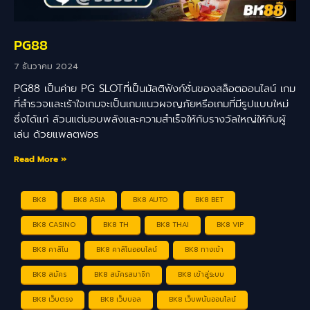
PG88
7 ธันวาคม 2024
PG88 เป็นค่าย PG SLOTที่เป็นมัลติฟังก์ชั่นของสล็อตออนไลน์ เกม
ที่สำรวจและเร้าใจเกมจะเป็นเกมแนวผจญภัยหรือเกมที่มีรูปแบบใหม่
ซึ่งได้แก่ ล้วนแต่มอบพลังและความสำเร็จให้กับรางวัลใหญ่ให้กับผู้
เล่น ด้วยแพลตฟอร
Read More »
BK8
BK8 ASIA
BK8 AUTO
BK8 BET
BK8 CASINO
BK8 TH
BK8 THAI
BK8 VIP
BK8 คาสิโน
BK8 คาสิโนออนไลน์
BK8 ทางเข้า
BK8 สมัคร
BK8 สมัครสมาชิก
BK8 เข้าสู่ระบบ
BK8 เว็บตรง
BK8 เว็บบอล
BK8 เว็บพนันออนไลน์