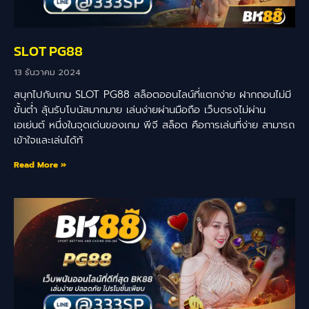
SLOT PG88
13 ธันวาคม 2024
สนุกไปกับเกม SLOT PG88 สล็อตออนไลน์ที่แตกง่าย ฝากถอนไม่มี
ขั้นต่ำ ลุ้นรับโบนัสมากมาย เล่นง่ายผ่านมือถือ เว็บตรงไม่ผ่าน
เอเย่นต์ หนึ่งในจุดเด่นของเกม พีจี สล็อต คือการเล่นที่ง่าย สามารถ
เข้าใจและเล่นได้ทั
Read More »