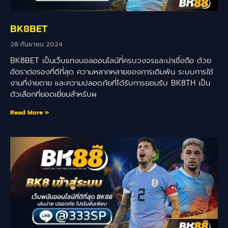
BK8BET
28 กันยายน 2024
BK8BET เป็นเว็บแทงบอลออนไลน์ที่ครบวงจรและน่าเชื่อถือ ด้วย
อัตราต่อรองที่ดีที่สุด ความหลากหลายของการเดิมพัน ระบบการใช้
งานที่ง่ายดาย และความปลอดภัยที่ได้รับการยอมรับ BK8TH เป็น
ตัวเลือกที่ยอดเยี่ยมสำหรับผ
Read More »