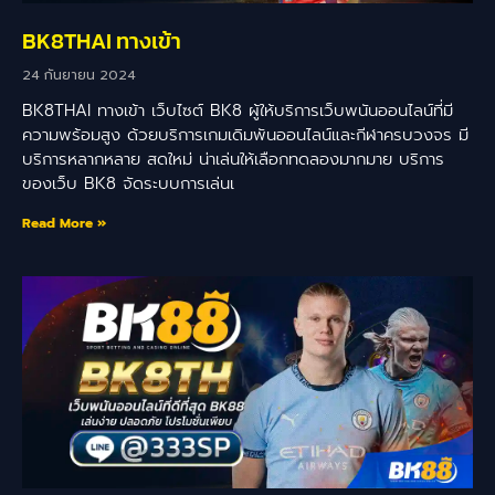
BK8THAI ทางเข้า
24 กันยายน 2024
BK8THAI ทางเข้า เว็บไซต์ BK8 ผู้ให้บริการเว็บพนันออนไลน์ที่มี
ความพร้อมสูง ด้วยบริการเกมเดิมพันออนไลน์และกีฬาครบวงจร มี
บริการหลากหลาย สดใหม่ น่าเล่นให้เลือกทดลองมากมาย บริการ
ของเว็บ BK8 จัดระบบการเล่นเ
Read More »