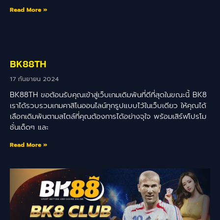
Read More »
BK88TH
17 กันยายน 2024
BK88TH ขอต้อนรับคุณเข้าสู่เว็บเกมเดิมพันที่ดีที่สุดในขณะนี้ BK8
เราได้รวบรวมเกมคาสิโนออนไลน์ทุกรูปแบบไว้ในเว็บเดียว ให้คุณได้
เลือกเดิมพันตามสไตล์ที่คุณต้องการได้อย่างจุใจ พร้อมเสิร์ฟโปรโม
ชั่นเด็ดๆ และ
Read More »