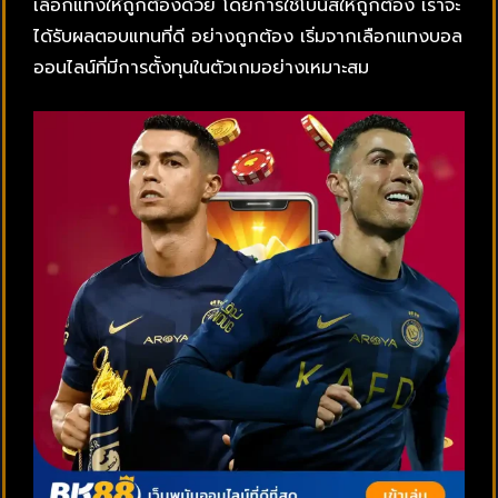
เลือกแทงให้ถูกต้องด้วย โดยการใช้โบนัสให้ถูกต้อง เราจะ
ได้รับผลตอบแทนที่ดี อย่างถูกต้อง เริ่มจากเลือกแทงบอล
ออนไลน์ที่มีการตั้งทุนในตัวเกมอย่างเหมาะสม