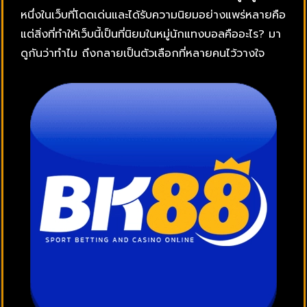
หนึ่งในเว็บที่โดดเด่นและได้รับความนิยมอย่างแพร่หลายคือ
แต่สิ่งที่ทำให้เว็บนี้เป็นที่นิยมในหมู่นักแทงบอลคืออะไร? มา
ดูกันว่าทำไม ถึงกลายเป็นตัวเลือกที่หลายคนไว้วางใจ