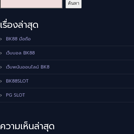
ค้นหา
เรื่องล่าสุด
BK88 มือถือ
เว็บบอล BK88
เว็บพนันออนไลน์ BK8
BK88SLOT
PG SLOT
ความเห็นล่าสุด