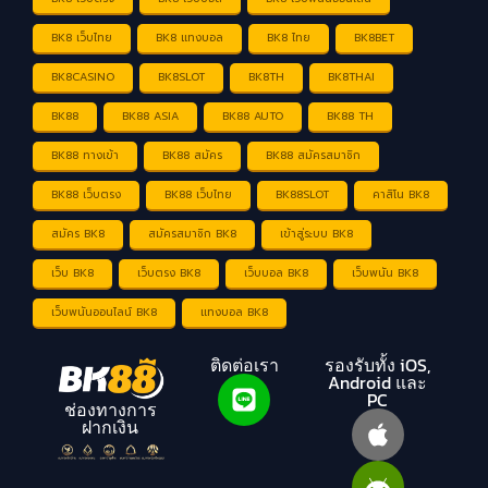
BK8 เว็บไทย
BK8 แทงบอล
BK8 ไทย
BK8BET
BK8CASINO
BK8SLOT
BK8TH
BK8THAI
BK88
BK88 ASIA
BK88 AUTO
BK88 TH
BK88 ทางเข้า
BK88 สมัคร
BK88 สมัครสมาชิก
BK88 เว็บตรง
BK88 เว็บไทย
BK88SLOT
คาสิโน BK8
สมัคร BK8
สมัครสมาชิก BK8
เข้าสู่ระบบ BK8
เว็บ BK8
เว็บตรง BK8
เว็บบอล BK8
เว็บพนัน BK8
เว็บพนันออนไลน์ BK8
แทงบอล BK8
ติดต่อเรา
รองรับทั้ง iOS,
Android และ
PC
ช่องทางการ
ฝากเงิน