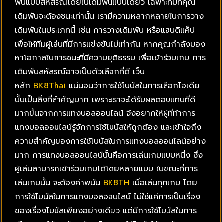
พันแบบสหัสรณ์โดยในเดิมพันแบบเดี่ยว เฉพาะทีมที่คุณ
เดิมพันจะต้องชนะเท่านั้น เรามีความหลากหลายในการวาง
เดิมพันในประเภทนี้ เช่น การวางเดิมพัน หรือแฮนดิแค็ป
เพื่อให้ทีมผู้เล่นที่มีการแข่งขันไม่เท่ากัน หากคุณกำลังมอง
หาโอกาสในการชนะที่มีความยุติธรรม เพื่อเข้าร่วมเกม การ
เดิมพันสหัสรณ์อาจเป็นตัวเลือกที่ดี เว็บ
หลัก
BK8Thai
แน่นอนว่าการใช้โบนัสในการเลือกไอเดีย
นั้นเป็นสิ่งที่สำคัญมาก เพราะเราจะได้รับผลตอบแทนที่ดี
มากขึ้นจากการแทงบอลออนไลน์ จึงอยากให้ผู้ที่ทำการ
แทงบอลออนไลน์รู้จักการใช้โบนัสให้ถูกต้อง และเข้าใจถึง
ความสำคัญของการใช้โบนัสในการแทงบอลออนไลน์อย่าง
มาก การแทงบอลออนไลน์นั้นคือการเล่นเกมแบบหนึ่ง ซึ่ง
ผู้เล่นสามารถเข้าร่วมเกมได้โดยหลายแบบ ในขณะที่การ
เล่นเกมนั้น จะต้องค่าพนัน
BK8TH
เมื่อเล่นทุกเกม โดย
การใช้โบนัสในการแทงบอลออนไลน์ ไม่ใช่แค่การเป็นเรื่อง
ของเรื่องโบนัสเพียงอย่างเดียว แต่มีการใช้โบนัสในการ