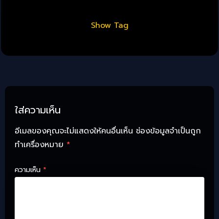
Show Tag
ใส่ความเห็น
อีเมลของคุณจะไม่แสดงให้คนอื่นเห็น
ช่องข้อมูลจำเป็นถูก
ทำเครื่องหมาย
*
ความเห็น
*