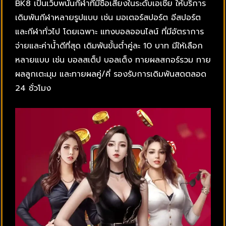
BK8 เป็นเว็บพนันกีฬาที่มีชื่อเสียงในระดับเอเชีย ให้บริการ
เดิมพันกีฬาหลายรูปแบบ เช่น มอเตอร์สปอร์ต อีสปอร์ต
และกีฬาทั่วไป โดยเฉพาะ แทงบอลออนไลน์ ที่มีอัตราการ
จ่ายและค่าน้ำดีที่สุด เดิมพันขั้นต่ำคู่ละ 10 บาท มีให้เลือก
หลายแบบ เช่น บอลสเต็ป บอลเต็ง ทายผลสกอร์รวม ทาย
ผลลูกเตะมุม และทายผลคู่/คี่ รองรับการเดิมพันสดตลอด
24 ชั่วโมง