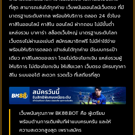
ที่สุด สามารถเล่นได้ทุกค่าย เว็บพนันออนไลน์เว็บตรง ที่มี
มาตรฐานระดับสากล พร้อมให้บริการ ตลอด 24 ชั่วโมง
คาสิโนออนไลน์ คาสิโน ออนไลน์ ฝากถอน ไม่มีขั้นต่ำ
แหล่งรวม บาคาร่า สล็อตเว็บใหญ่ มาตรฐานระดับโลก
เว็บตรงไม่ผ่านเอเย่นต์ สมัครสมาชิกฟรี ไม่มีค่าใช้จ่าย
พร้อมให้บริการตลอด เข้าเล่นได้ทุกค่าย มีระบบกระเป๋า
เดียว คาสิโนสดของเรา โดยไม่ต้องโยกเงิน แหล่งรวมผู้
ให้บริการ ไม่ต้องโยกเงิน ให้เสียเวลา เว็บตรง มีครบทุกคา
สิโน ระบบออโต้ สะดวก รวดเร็ว ที่เสถียรที่สุด
เว็บพนันคุณภาพ BK88.BOT คือ ผู้เตรียม
พร้อมด้านการเดิมพันกีฬาแบบครบครัน และให้
ความสะดวกสูงสุด เพราะสมัคร