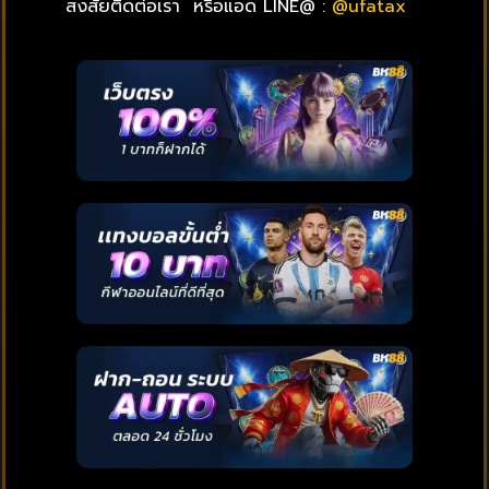
สงสัยติดต่อเรา หรือแอด LINE@ :
@ufatax