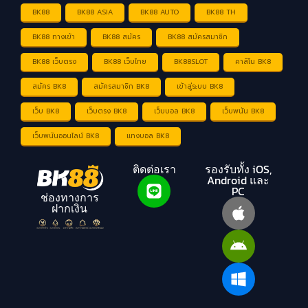
BK88
BK88 ASIA
BK88 AUTO
BK88 TH
BK88 ทางเข้า
BK88 สมัคร
BK88 สมัครสมาชิก
BK88 เว็บตรง
BK88 เว็บไทย
BK88SLOT
คาสิโน BK8
สมัคร BK8
สมัครสมาชิก BK8
เข้าสู่ระบบ BK8
เว็บ BK8
เว็บตรง BK8
เว็บบอล BK8
เว็บพนัน BK8
เว็บพนันออนไลน์ BK8
แทงบอล BK8
ติดต่อเรา
รองรับทั้ง iOS,
Android และ
PC
ช่องทางการ
ฝากเงิน