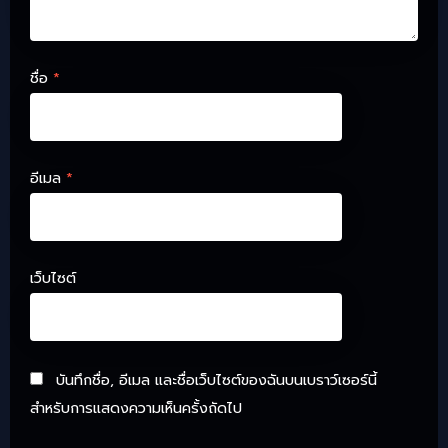
ชื่อ
*
อีเมล
*
เว็บไซต์
บันทึกชื่อ, อีเมล และชื่อเว็บไซต์ของฉันบนเบราว์เซอร์นี้
สำหรับการแสดงความเห็นครั้งถัดไป