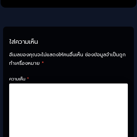
ใส่ความเห็น
อีเมลของคุณจะไม่แสดงให้คนอื่นเห็น
ช่องข้อมูลจำเป็นถูก
ทำเครื่องหมาย
*
ความเห็น
*