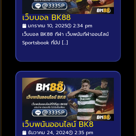
เว็บบอล BK88
มกราคม 10, 2025
2:34 pm
เว็บบอล BK88 กีฬา เว็บพนันกีฬาออนไลน์
Sportsbook ที่มีป […]
เว็บพนันออนไลน์ BK8
ธันวาคม 24, 2024
2:35 pm