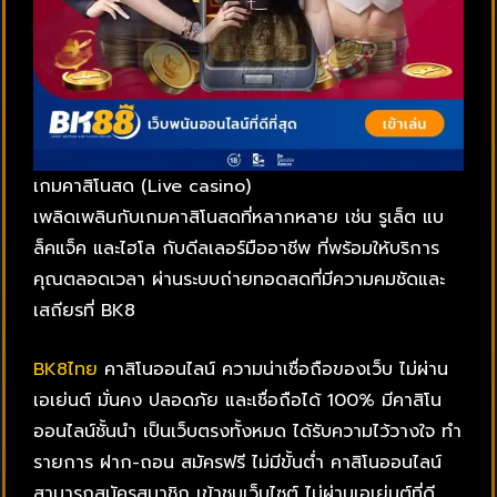
เกมคาสิโนสด (Live casino)
เพลิดเพลินกับเกมคาสิโนสดที่หลากหลาย เช่น รูเล็ต แบ
ล็คแจ็ค และไฮโล กับดีลเลอร์มืออาชีพ ที่พร้อมให้บริการ
คุณตลอดเวลา ผ่านระบบถ่ายทอดสดที่มีความคมชัดและ
เสถียรที่ BK8
BK8ไทย
คาสิโนออนไลน์ ความน่าเชื่อถือของเว็บ ไม่ผ่าน
เอเย่นต์ มั่นคง ปลอดภัย และเชื่อถือได้ 100% มีคาสิโน
ออนไลน์ชั้นนำ เป็นเว็บตรงทั้งหมด ได้รับความไว้วางใจ ทำ
รายการ ฝาก-ถอน สมัครฟรี ไม่มีขั้นต่ำ คาสิโนออนไลน์
สามารถสมัครสมาชิก เข้าชมเว็บไซต์ ไม่ผ่านเอเย่นต์ที่ดี