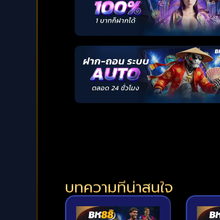
บทความที่น่าสนใจ