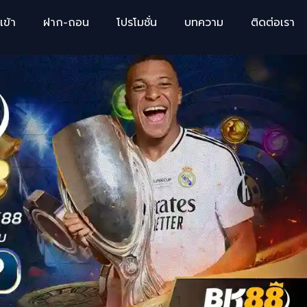
เข้า
ฝาก-ถอน
โปรโมชั่น
บทความ
ติดต่อเรา