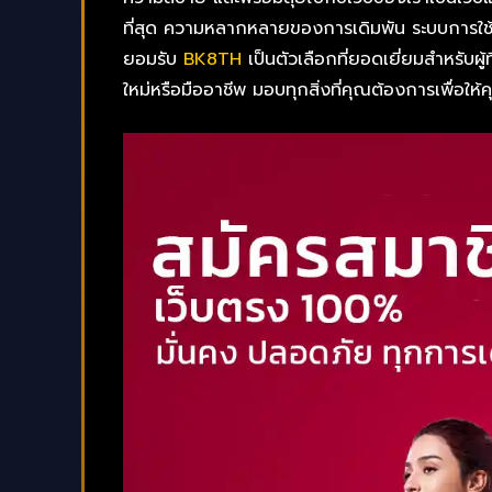
ที่สุด ความหลากหลายของการเดิมพัน ระบบการใช้
ยอมรับ
BK8TH
เป็นตัวเลือกที่ยอดเยี่ยมสำหรับผู้
ใหม่หรือมืออาชีพ มอบทุกสิ่งที่คุณต้องการเพื่อ