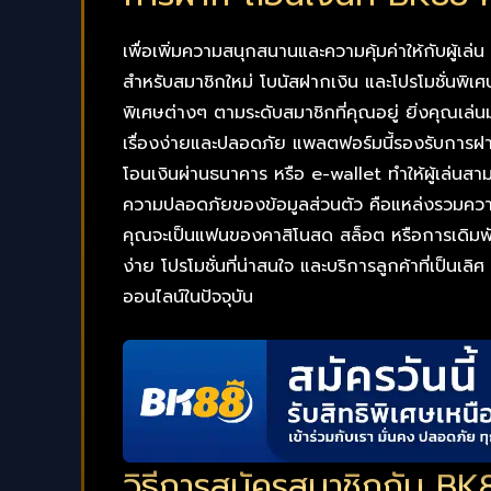
เพื่อเพิ่มความสนุกสนานและความคุ้มค่าให้กับผู้เล่น
สำหรับสมาชิกใหม่ โบนัสฝากเงิน และโปรโมชั่นพิเศ
พิเศษต่างๆ ตามระดับสมาชิกที่คุณอยู่ ยิ่งคุณเล่
เรื่องง่ายและปลอดภัย แพลตฟอร์มนี้รองรับการฝ
โอนเงินผ่านธนาคาร หรือ e-wallet ทำให้ผู้เล่นส
ความปลอดภัยของข้อมูลส่วนตัว คือแหล่งรวมความบัน
คุณจะเป็นแฟนของคาสิโนสด สล็อต หรือการเดิมพัน
ง่าย โปรโมชั่นที่น่าสนใจ และบริการลูกค้าที่เป็นเลิศ
ออนไลน์ในปัจจุบัน
วิธีการสมัครสมาชิกกับ BK