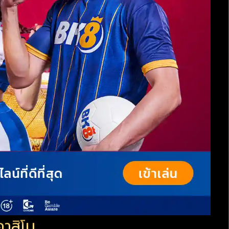
าสิโน