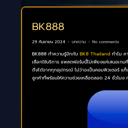
BK888
29 กันยายน 2024
บทความ
No comments
BK888 ทำความรู้จักกับ
BK8 Thailand
ทำไม คาสิ
เลือกใช้บริการ แพลตฟอร์มนี้ไม่เพียงแค่เสนอเกมท
ถึงได้จากทุกอุปกรณ์ ไม่ว่าจะเป็นคอมพิวเตอร์ แ
ลูกค้าที่พร้อมให้ความช่วยเหลือตลอด 24 ชั่วโมง 