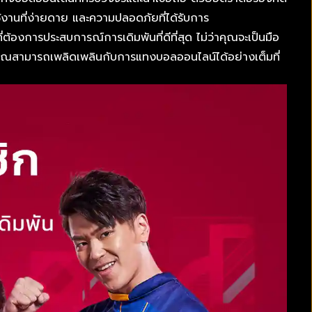
งานที่ง่ายดาย และความปลอดภัยที่ได้รับการ
ที่ต้องการประสบการณ์การเดิมพันที่ดีที่สุด ไม่ว่าคุณจะเป็นมือ
ให้คุณสามารถเพลิดเพลินกับการแทงบอลออนไลน์ได้อย่างเต็มที่