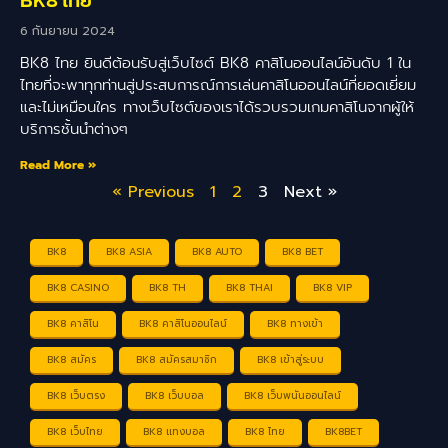
BK8 ไทย
6 กันยายน 2024
BK8 ไทย ยินดีต้อนรับสู่เว็บไซต์ BK8 คาสิโนออนไลน์อันดับ 1 ใน
ไทยที่จะพาทุกท่านสู่ประสบการณ์การเล่นคาสิโนออนไลน์ที่ยอดเยี่ยม
และไม่เหมือนใคร ทางเว็บไซต์ของเราได้รวบรวมเกมคาสิโนจากผู้ให้
บริการชั้นนำต่างๆ
Read More »
« Previous
1
2
3
Next »
BK8
BK8 ASIA
BK8 AUTO
BK8 BET
BK8 CASINO
BK8 TH
BK8 THAI
BK8 VIP
BK8 คาสิโน
BK8 คาสิโนออนไลน์
BK8 ทางเข้า
BK8 สมัคร
BK8 สมัครสมาชิก
BK8 เข้าสู่ระบบ
BK8 เว็บตรง
BK8 เว็บบอล
BK8 เว็บพนันออนไลน์
BK8 เว็บไทย
BK8 แทงบอล
BK8 ไทย
BK8BET