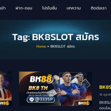
เข้า
ฝาก-ถอน
โปรโมชั่น
บทความ
ติดต่อเรา
Tag: BK8SLOT สมัคร
Home
»
BK8SLOT สมัคร
BK8
15 ตุลา
BK8SLO
ออนไลน์