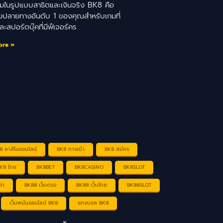
มในรูปแบบสาธิตและเงินจริง BK8 คือ
ยปลายทางอันดับ 1 ของคุณสำหรับเกมที่
และสปอร์ตบุ๊คที่มีฟีเจอร์คร
ore »
8 คาสิโนออนไลน์
BK8 ทางเข้า
BK8 สมัคร
K8 ไทย
BK8BET
BK8CASINO
BK8SLOT
ิก
BK88 เว็บตรง
BK88 เว็บไทย
BK88SLOT
เว็บพนันออนไลน์ BK8
แทงบอล BK8