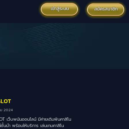
SLOT
คม 2024
T เว็บพนันออนไลน์ มีค่ายเดิมพันคาสิโน
ชั้นนำ พร้อมให้บริการ เล่นเกมคาสิโน