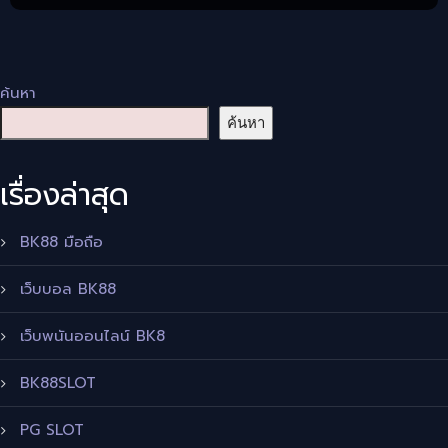
ค้นหา
ค้นหา
เรื่องล่าสุด
BK88 มือถือ
เว็บบอล BK88
เว็บพนันออนไลน์ BK8
BK88SLOT
PG SLOT