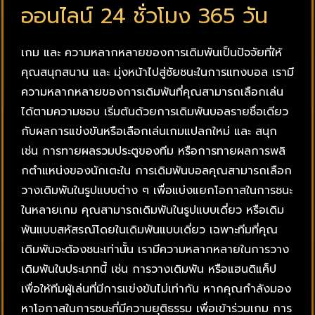
ออนไลน์ 24 ชั่วโมง 365 วัน
เกม และ ความหลากหลายของการเดิมพันเป็นปัจจัยที่ให้
คุณสนุกสนาน และ มุ่งหน้าไปสู่ชัยชนะในการแทงบอล เรามี
ความหลากหลายของการเดิมพันที่คุณสามารถเลือกเล่น
ได้ตามความชอบ เริ่มต้นด้วยการเดิมพันบอลรายชื่อเดียว
กับผลการแข่งขันหรือเลือกเล่นเกมแปลกใหม่ และ สนุก
เช่น การทายผลรวมประตูของทีม หรือการทายผลการพลิ
กตําแหน่งของนักเตะใน การเดิมพันบอลคุณสามารถเลือก
วางเดิมพันในรูปแบบต่าง ๆ เพื่อแบ่งแยกโอกาสในการชนะ
ในหลายเกม คุณสามารถเดิมพันในรูปแบบเดี่ยว หรือเดิม
พันแบบสหัสรณ์โดยในเดิมพันแบบเดี่ยว เฉพาะทีมที่คุณ
เดิมพันจะต้องชนะเท่านั้น เรามีความหลากหลายในการวาง
เดิมพันในประเภทนี้ เช่น การวางเดิมพัน หรือแฮนดิแค็ป
เพื่อให้ทีมผู้เล่นที่มีการแข่งขันไม่เท่ากัน หากคุณกำลังมอง
หาโอกาสในการชนะที่มีความยุติธรรม เพื่อเข้าร่วมเกม การ