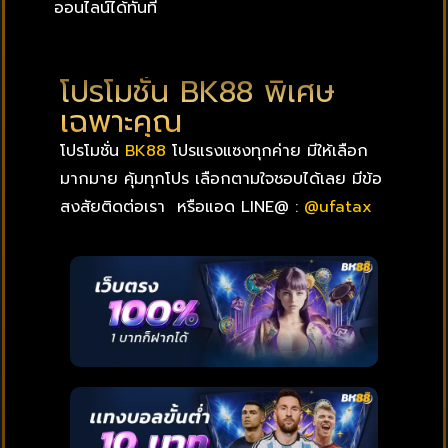
ออนไลน์ได้ทันที
โปรโมชั่น BK88 พิเศษ
เฉพาะคุณ
โปรโมชั่น
BK88
โปรแรงแซงทุกค่าย มีให้เลือก
มากมาย คุ้มทุกโปร เลือกตามใจชอบได้เลย มีข้อ
สงสัยติดต่อเรา หรือแอด LINE@ :
@ufatax