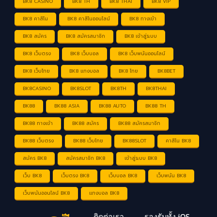
BK8 CASINO
BK8 TH
BK8 THAI
BK8 VIP
BK8 คาสิโน
BK8 คาสิโนออนไลน์
BK8 ทางเข้า
BK8 สมัคร
BK8 สมัครสมาชิก
BK8 เข้าสู่ระบบ
BK8 เว็บตรง
BK8 เว็บบอล
BK8 เว็บพนันออนไลน์
BK8 เว็บไทย
BK8 แทงบอล
BK8 ไทย
BK8BET
BK8CASINO
BK8SLOT
BK8TH
BK8THAI
BK88
BK88 ASIA
BK88 AUTO
BK88 TH
BK88 ทางเข้า
BK88 สมัคร
BK88 สมัครสมาชิก
BK88 เว็บตรง
BK88 เว็บไทย
BK88SLOT
คาสิโน BK8
สมัคร BK8
สมัครสมาชิก BK8
เข้าสู่ระบบ BK8
เว็บ BK8
เว็บตรง BK8
เว็บบอล BK8
เว็บพนัน BK8
เว็บพนันออนไลน์ BK8
แทงบอล BK8
ติดต่อเรา
รองรับทั้ง iOS,