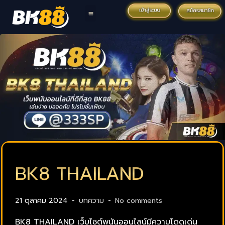
BK8 THAILAND
21 ตุลาคม 2024
บทความ
No comments
BK8 THAILAND เว็บไซต์พนันออนไลน์มีความโดดเด่น