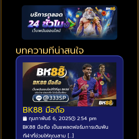
บทความที่น่าสนใจ
BK88 มือถือ
กุมภาพันธ์ 6, 2025
2:54 pm
BK88 มือถือ เป็นแพลตฟอร์มการเดิมพัน
กีฬาที่ช่วยให้คุณสาม […]