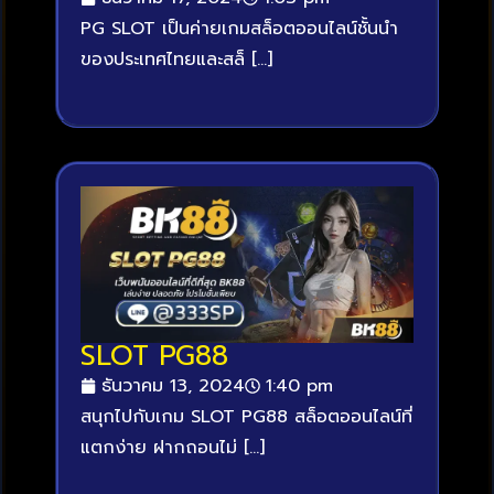
PG SLOT เป็นค่ายเกมสล็อตออนไลน์ชั้นนำ
ของประเทศไทยและสล็ […]
SLOT PG88
ธันวาคม 13, 2024
1:40 pm
สนุกไปกับเกม SLOT PG88 สล็อตออนไลน์ที่
แตกง่าย ฝากถอนไม่ […]