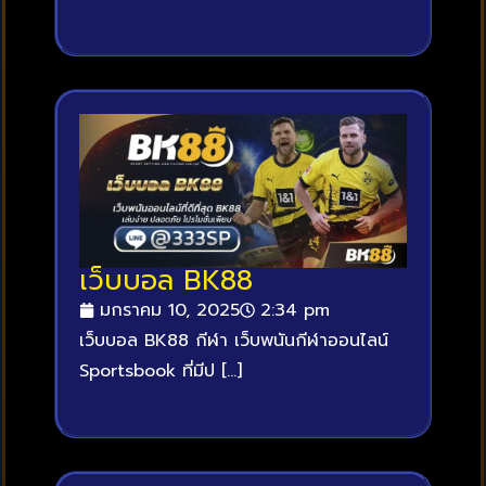
เว็บบอล BK88
มกราคม 10, 2025
2:34 pm
เว็บบอล BK88 กีฬา เว็บพนันกีฬาออนไลน์
Sportsbook ที่มีป […]