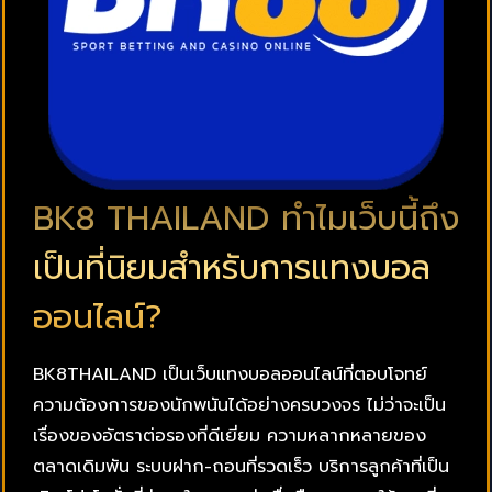
BK8 THAILAND ทำไมเว็บนี้ถึง
เป็นที่นิยมสำหรับการแทงบอล
ออนไลน์?
BK8THAILAND เป็นเว็บแทงบอลออนไลน์ที่ตอบโจทย์
ความต้องการของนักพนันได้อย่างครบวงจร ไม่ว่าจะเป็น
เรื่องของอัตราต่อรองที่ดีเยี่ยม ความหลากหลายของ
ตลาดเดิมพัน ระบบฝาก-ถอนที่รวดเร็ว บริการลูกค้าที่เป็น