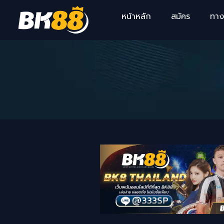
หน้าหลัก
สมัคร
ทาง