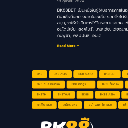
10 ตุลาคม 2024
BK88BET เป็นหนึ่งในผู้ให้บริการคาสิโนอ
ที่น่าเชื่อถืออย่างมากในเอเชีย รวมถึงได้รั
อนุญาตให้ดำเนินการได้ในหลายประเทศ เช
อินโดนีเซีย, สิงคโปร์, มาเลเซีย, เวียดนาม
กัมพูชา, ฟิลิปปินส์, อินเด
Read More »
BK8
BK8 ASIA
BK8 AUTO
BK8 BET
BK8 สมัครสมาชิก
BK8 เข้าสู่ระบบ
BK8 เว็บตรง
BK8TH
BK8THAI
BK88
BK88 ASIA
คาสิโน BK8
สมัคร BK8
สมัครสมาชิก BK8
เข้