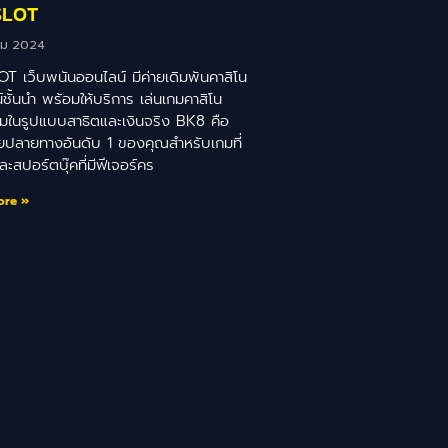
SLOT
คม 2024
T เว็บพนันออนไลน์ มีค่ายเดิมพันคาสิโน
ชั้นนำ พร้อมให้บริการ เล่นเกมคาสิโน
มในรูปแบบสาธิตและเงินจริง BK8 คือ
ยปลายทางอันดับ 1 ของคุณสำหรับเกมที่
และสปอร์ตบุ๊คที่มีฟีเจอร์คร
ore »