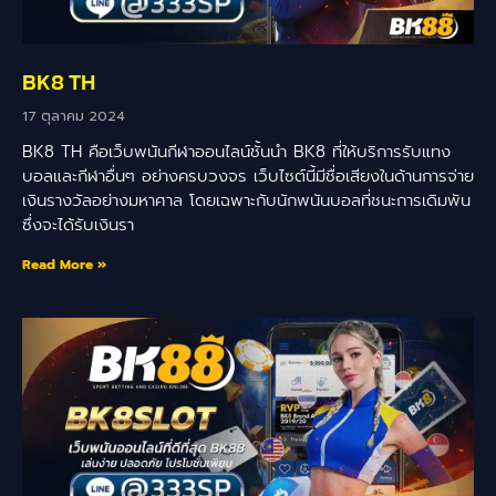
BK8 TH
17 ตุลาคม 2024
BK8 TH คือเว็บพนันกีฬาออนไลน์ชั้นนำ BK8 ที่ให้บริการรับแทง
บอลและกีฬาอื่นๆ อย่างครบวงจร เว็บไซต์นี้มีชื่อเสียงในด้านการจ่าย
เงินรางวัลอย่างมหาศาล โดยเฉพาะกับนักพนันบอลที่ชนะการเดิมพัน
ซึ่งจะได้รับเงินรา
Read More »