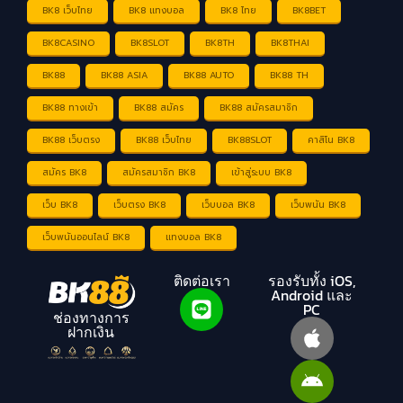
BK8 เว็บไทย
BK8 แทงบอล
BK8 ไทย
BK8BET
BK8CASINO
BK8SLOT
BK8TH
BK8THAI
BK88
BK88 ASIA
BK88 AUTO
BK88 TH
BK88 ทางเข้า
BK88 สมัคร
BK88 สมัครสมาชิก
BK88 เว็บตรง
BK88 เว็บไทย
BK88SLOT
คาสิโน BK8
สมัคร BK8
สมัครสมาชิก BK8
เข้าสู่ระบบ BK8
เว็บ BK8
เว็บตรง BK8
เว็บบอล BK8
เว็บพนัน BK8
เว็บพนันออนไลน์ BK8
แทงบอล BK8
ติดต่อเรา
รองรับทั้ง iOS,
Android และ
PC
ช่องทางการ
ฝากเงิน