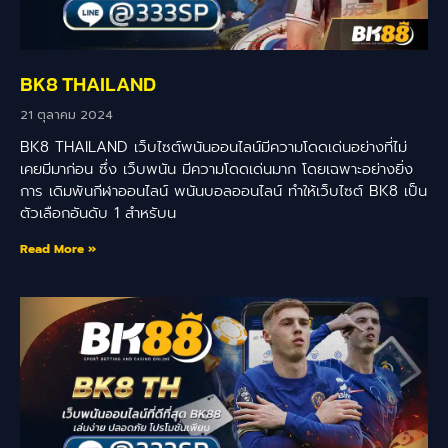
BK8 THAILAND
21 ตุลาคม 2024
BK8 THAILAND เว็บไซต์พนันออนไลน์มีความโดดเด่นอย่างที่ไม่
เคยมีมาก่อน ซึ่ง เว็บพนัน มีความโดดเด่นมาก โดยเฉพาะอย่างยิ่ง
การ เดิมพันกีฬาออนไลน์ พนันบอลออนไลน์ ทำให้เว็บไซต์ BK8 เป็น
ตัวเลือกอันดับ 1 สำหรับน
Read More »