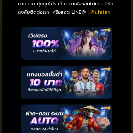
มากมาย คุ้มทุกโปร เลือกตามใจชอบได้เลย มีข้อ
สงสัยติดต่อเรา หรือแอด LINE@ :
@ufatax