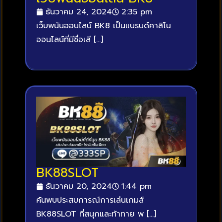
ธันวาคม 24, 2024
2:35 pm
เว็บพนันออนไลน์ BK8 เป็นแบรนด์คาสิโน
ออนไลน์ที่มีชื่อเสี […]
BK88SLOT
ธันวาคม 20, 2024
1:44 pm
ค้นพบประสบการณ์การเล่นเกมส์
BK88SLOT ที่สนุกและท้าทาย พ […]