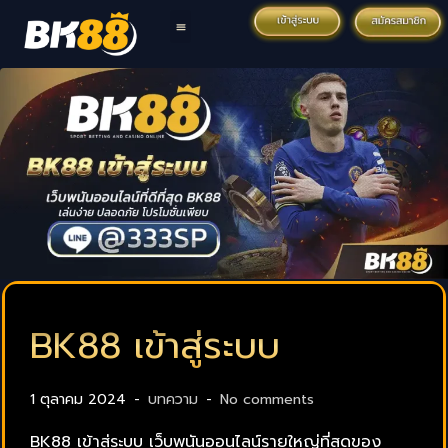
BK88 เข้าสู่ระบบ
1 ตุลาคม 2024
บทความ
No comments
BK88 เข้าสู่ระบบ เว็บพนันออนไลน์รายใหญ่ที่สุดของ