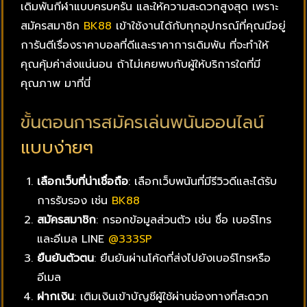
เดิมพันกีฬาแบบครบครัน และให้ความสะดวกสูงสุด เพราะ
สมัครสมาชิก
BK88
เข้าใช้งานได้กับทุกอุปกรณ์ที่คุณมีอยู่
การันตีเรื่องราคาบอลที่ดีและราคาการเดิมพัน ที่จะทำให้
คุณคุ้มค่าส่งแน่นอน ถ้าไม่เคยพบกับผู้ให้บริการใดที่มี
คุณภาพ มาที่นี่
ขั้นตอนการสมัครเล่นพนันออนไลน์
แบบง่ายๆ
เลือกเว็บที่น่าเชื่อถือ
: เลือกเว็บพนันที่มีรีวิวดีและได้รับ
การรับรอง เช่น
BK88
สมัครสมาชิก
: กรอกข้อมูลส่วนตัว เช่น ชื่อ เบอร์โทร
และอีเมล LINE
@333SP
ยืนยันตัวตน
: ยืนยันผ่านโค้ดที่ส่งไปยังเบอร์โทรหรือ
อีเมล
ฝากเงิน
: เติมเงินเข้าบัญชีผู้ใช้ผ่านช่องทางที่สะดวก