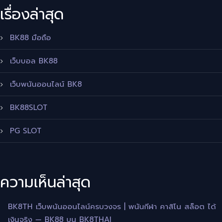
เรื่องล่าสุด
BK88 มือถือ
เว็บบอล BK88
เว็บพนันออนไลน์ BK8
BK88SLOT
PG SLOT
ความเห็นล่าสุด
BK8TH เว็บพนันออนไลน์ครบวงจร | พนันกีฬา คาสิโน สล็อต ได้
เงินจริง — BK88
บน
BK8THAI