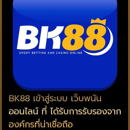
BK88 เข้าสู่ระบบ เว็บพนัน
ออนไลน์ ที่ ได้รับการรับรองจาก
องค์กรที่น่าเชื่อถือ