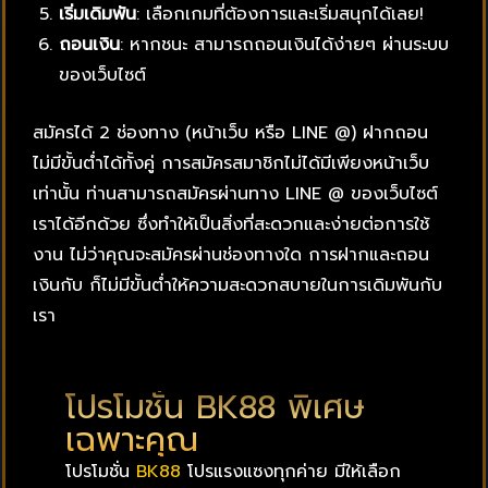
เริ่มเดิมพัน
: เลือกเกมที่ต้องการและเริ่มสนุกได้เลย!
ถอนเงิน
: หากชนะ สามารถถอนเงินได้ง่ายๆ ผ่านระบบ
ของเว็บไซต์
สมัครได้ 2 ช่องทาง (หน้าเว็บ หรือ LINE @) ฝากถอน
ไม่มีขั้นต่ำได้ทั้งคู่ การสมัครสมาชิกไม่ได้มีเพียงหน้าเว็บ
เท่านั้น ท่านสามารถสมัครผ่านทาง LINE @ ของเว็บไซต์
เราได้อีกด้วย ซึ่งทำให้เป็นสิ่งที่สะดวกและง่ายต่อการใช้
งาน ไม่ว่าคุณจะสมัครผ่านช่องทางใด การฝากและถอน
เงินกับ ก็ไม่มีขั้นต่ำให้ความสะดวกสบายในการเดิมพันกับ
เรา
โปรโมชั่น BK88 พิเศษ
เฉพาะคุณ
โปรโมชั่น
BK88
โปรแรงแซงทุกค่าย มีให้เลือก