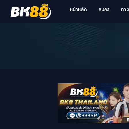
หน้าหลัก
สมัคร
ทาง