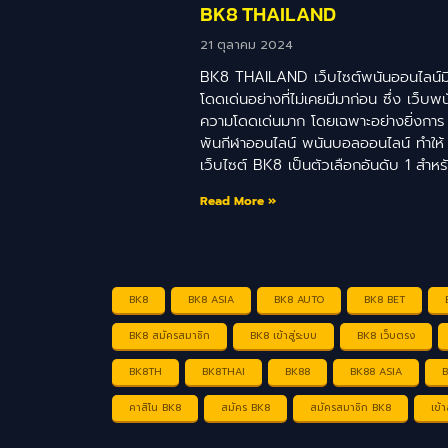
BK8 THAILAND
21 ตุลาคม 2024
BK8 THAILAND เว็บไซต์พนันออนไลน์ม
โดดเด่นอย่างที่ไม่เคยมีมาก่อน ซึ่ง เว็บพน
ความโดดเด่นมาก โดยเฉพาะอย่างยิ่งการ 
พันกีฬาออนไลน์ พนันบอลออนไลน์ ทำให้
เว็บไซต์ BK8 เป็นตัวเลือกอันดับ 1 สำหร
Read More »
BK8
BK8 ASIA
BK8 AUTO
BK8 BET
BK8 สมัครสมาชิก
BK8 เข้าสู่ระบบ
BK8 เว็บตรง
BK8TH
BK8THAI
BK88
BK88 ASIA
คาสิโน BK8
สมัคร BK8
สมัครสมาชิก BK8
เข้