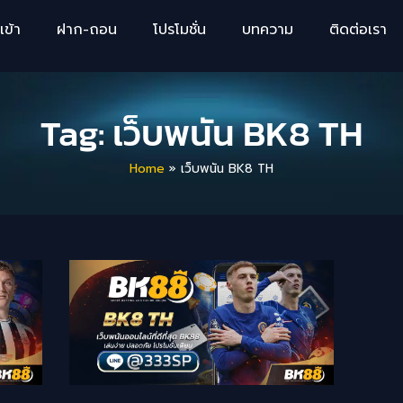
เข้า
ฝาก-ถอน
โปรโมชั่น
บทความ
ติดต่อเรา
Tag: เว็บพนัน BK8 TH
Home
»
เว็บพนัน BK8 TH