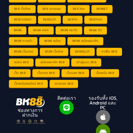
BK8 เว็บไทย
BK8 แทงบอล
BK8 ไทย
BK8BET
BK8CASINO
BK8SLOT
BK8TH
BK8THAI
BK88
BK88 ASIA
BK88 AUTO
BK88 TH
BK88 ทางเข้า
BK88 สมัคร
BK88 สมัครสมาชิก
BK88 เว็บตรง
BK88 เว็บไทย
BK88SLOT
คาสิโน BK8
สมัคร BK8
สมัครสมาชิก BK8
เข้าสู่ระบบ BK8
เว็บ BK8
เว็บตรง BK8
เว็บบอล BK8
เว็บพนัน BK8
เว็บพนันออนไลน์ BK8
แทงบอล BK8
ติดต่อเรา
รองรับทั้ง iOS,
Android และ
PC
ช่องทางการ
ฝากเงิน