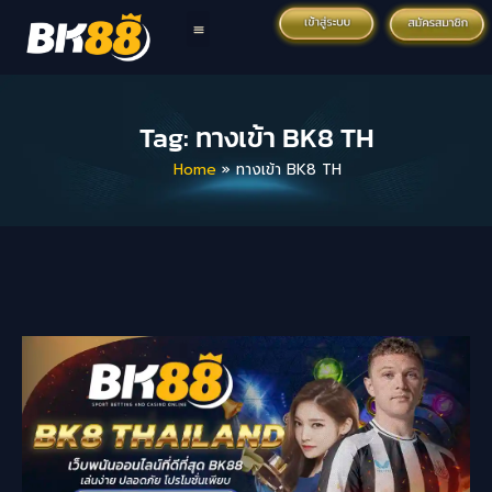
Tag: ทางเข้า BK8 TH
Home
»
ทางเข้า BK8 TH