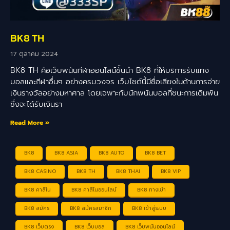
BK8 TH
17 ตุลาคม 2024
BK8 TH คือเว็บพนันกีฬาออนไลน์ชั้นนำ BK8 ที่ให้บริการรับแทง
บอลและกีฬาอื่นๆ อย่างครบวงจร เว็บไซต์นี้มีชื่อเสียงในด้านการจ่าย
เงินรางวัลอย่างมหาศาล โดยเฉพาะกับนักพนันบอลที่ชนะการเดิมพัน
ซึ่งจะได้รับเงินรา
Read More »
BK8
BK8 ASIA
BK8 AUTO
BK8 BET
BK8 CASINO
BK8 TH
BK8 THAI
BK8 VIP
BK8 คาสิโน
BK8 คาสิโนออนไลน์
BK8 ทางเข้า
BK8 สมัคร
BK8 สมัครสมาชิก
BK8 เข้าสู่ระบบ
BK8 เว็บตรง
BK8 เว็บบอล
BK8 เว็บพนันออนไลน์