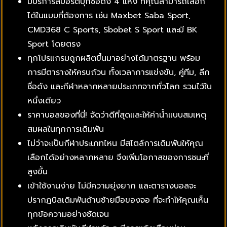
มีบริการสปอร์ตบุ๊กชื่อดัง 4 แห่ง ที่คุณสามารถเลือก
ได้ในแบบที่ต้องการ เช่น Maxbet Saba Sport,
CMD368 C Sports, Sbobet S Sport และมี BK
Sport โดยตรง
ทุกโปรแกรมถูกผลิตขึ้นมาอย่างได้มาตรฐาน พร้อม
การมีตารางให้ครบถ้วน ทั้งเวลาการแข่งขัน, คู่ทีม, ลีก
ชื่อดัง และกีฬาหลากหลายประเภทจากทั่วโลก รวมไว้ใน
หนึ่งเดียว
ราคาบอลของที่นี่! จัดว่าดีที่สุดและให้ค่าน้ำแบบสมเหตุ
สมผลในทุกการเดิมพัน
ไม่ว่าจะเป็นกีฬาประเภทไหน มีสไตล์การเดิมพันให้คุณ
เลือกได้อย่างหลากหลาย จึงเพิ่มโอกาสของการชนะที่
สูงขึ้น
เข้าใช้งานง่าย ไม่มีความยุ่งยาก และตารางบอลจะ
ปรากฏบิลเดิมพันด้านซ้ายมือของจอ ที่จะทำให้คุณเห็น
ทุกข้อความอย่างชัดเจน