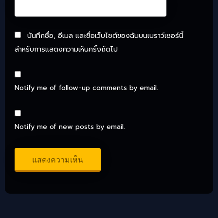
บันทึกชื่อ, อีเมล และชื่อเว็บไซต์ของฉันบนเบราว์เซอร์นี้
สำหรับการแสดงความเห็นครั้งถัดไป
Notify me of follow-up comments by email.
Notify me of new posts by email.