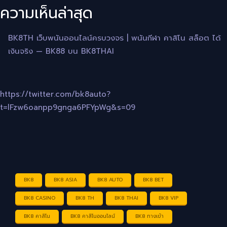
ความเห็นล่าสุด
BK8TH เว็บพนันออนไลน์ครบวงจร | พนันกีฬา คาสิโน สล็อต ได้
เงินจริง — BK88
บน
BK8THAI
https://twitter.com/bk8auto?
t=lFzw6oanpp9gnga6PFYpWg&s=09
BK8
BK8 ASIA
BK8 AUTO
BK8 BET
BK8 CASINO
BK8 TH
BK8 THAI
BK8 VIP
BK8 คาสิโน
BK8 คาสิโนออนไลน์
BK8 ทางเข้า