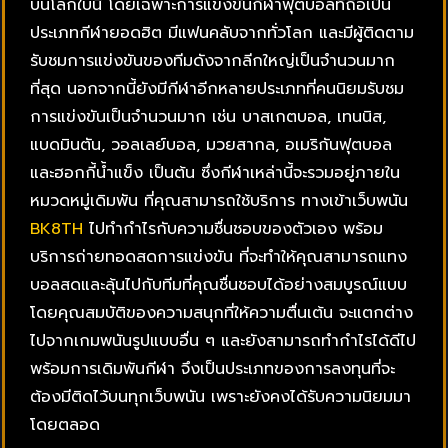
บนโลกใบนี้ โดยเฉพาะการแข่งขันกีฬาฟุตบอลที่ถือเป็น
ประเภทกีฬายอดฮิต มีแฟนคลับจากทั่วโลก และมีผู้ติดตาม
รับชมการแข่งขันของทีมดังจากลีกใหญ่เป็นจำนวนมาก
ที่สุด นอกจากนี้ยังมีกีฬาอีกหลายประเภทที่คนนิยมรับชม
การแข่งขันเป็นจำนวนมาก เช่น บาสเกตบอล, เทนนิส,
แบดมินตัน, วอลเลย์บอล, มวยสากล, อเมริกันฟุตบอล
และฮอกกี้น้ำแข็ง เป็นต้น ซึ่งกีฬาเหล่านี้จะรวมอยู่ภายใน
หมวดหมู่เดิมพัน ที่คุณสามารถใช้บริการ ทางเข้าเว็บพนัน
BK8TH
ไปทำกำไรกับความชื่นชอบของตัวเอง พร้อม
บริการถ่ายทอดสดการแข่งขัน ที่จะทำให้คุณสามารถแทง
บอลสดและลุ้นไปกับทีมที่คุณชื่นชอบได้อย่างสมบูรณ์แบบ
โดยคุณสมบัติของความสนุกที่ให้ความตื่นเต้น จะแตกต่าง
ไปจากเกมพนันรูปแบบอื่น ๆ และยังสามารถทำกำไรได้ดีไป
พร้อมการเดิมพันกีฬา จึงเป็นประเภทของการลงทุนที่จะ
ต้องมีติดไว้บนทุกเว็บพนัน เพราะยังคงได้รับความนิยมมา
โดยตลอด