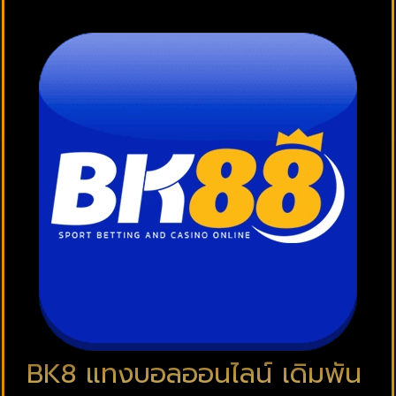
BK8 แทงบอลออนไลน์ เดิมพัน