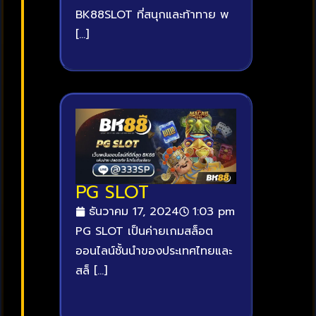
BK88SLOT ที่สนุกและท้าทาย พ
[…]
PG SLOT
ธันวาคม 17, 2024
1:03 pm
PG SLOT เป็นค่ายเกมสล็อต
ออนไลน์ชั้นนำของประเทศไทยและ
สล็ […]