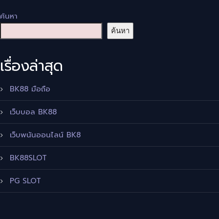
ค้นหา
ค้นหา
เรื่องล่าสุด
BK88 มือถือ
เว็บบอล BK88
เว็บพนันออนไลน์ BK8
BK88SLOT
PG SLOT