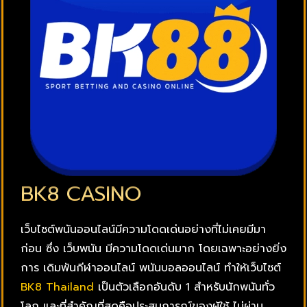
BK8 CASINO
เว็บไซต์พนันออนไลน์มีความโดดเด่นอย่างที่ไม่เคยมีมา
ก่อน ซึ่ง เว็บพนัน มีความโดดเด่นมาก โดยเฉพาะอย่างยิ่ง
การ เดิมพันกีฬาออนไลน์ พนันบอลออนไลน์ ทำให้เว็บไซต์
BK8 Thailand
เป็นตัวเลือกอันดับ 1 สำหรับนักพนันทั่ว
โลก และที่สำคัญที่สุดคือประสบการณ์ของผู้ใช้ ไม่ผ่าน