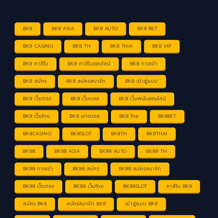
BK8
BK8 ASIA
BK8 AUTO
BK8 BET
BK8 CASINO
BK8 TH
BK8 THAI
BK8 VIP
BK8 คาสิโน
BK8 คาสิโนออนไลน์
BK8 ทางเข้า
BK8 สมัคร
BK8 สมัครสมาชิก
BK8 เข้าสู่ระบบ
BK8 เว็บตรง
BK8 เว็บบอล
BK8 เว็บพนันออนไลน์
BK8 เว็บไทย
BK8 แทงบอล
BK8 ไทย
BK8BET
BK8CASINO
BK8SLOT
BK8TH
BK8THAI
BK88
BK88 ASIA
BK88 AUTO
BK88 TH
BK88 ทางเข้า
BK88 สมัคร
BK88 สมัครสมาชิก
BK88 เว็บตรง
BK88 เว็บไทย
BK88SLOT
คาสิโน BK8
สมัคร BK8
สมัครสมาชิก BK8
เข้าสู่ระบบ BK8