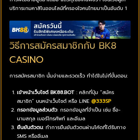
บริการเกมคาสิโนออนไลน์ที่ครองใจคนไทยมาเป็นอันดับ 1
วิธีการสมัครสมาชิกกับ BK8
CASINO
การสมัครสมาชิก นั้นง่ายและรวดเร็ว ทำได้ในไม่กี่ขั้นตอน:
เข้าหน้าเว็บไซต์ BK88.BOT
: คลิกที่ปุ่ม “สมัคร
สมาชิก” บนหน้าเว็บไซต์ หรือ LINE
@333SP
กรอกข้อมูลส่วนตัว
: กรอกข้อมูลที่จำเป็น เช่น ชื่อ-
นามสกุล เบอร์โทรศัพท์ และอีเมล
ยืนยันตัวตน
: ทำการยืนยันตัวตนผ่านโค้ดที่ได้รับทาง
SMS หรืออีเมล