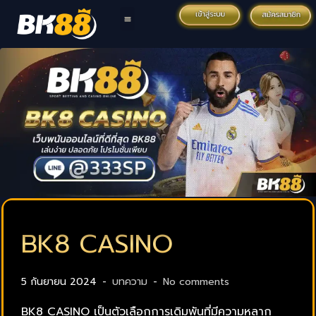
BK8 CASINO
5 กันยายน 2024
บทความ
No comments
BK8 CASINO เป็นตัวเลือกการเดิมพันที่มีความหลาก