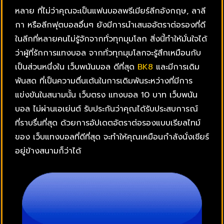
หลาย ที่ไม่ว่าคุณจะเป็นแฟนบอลพรีเมียร์ลีกอังกฤษ, ลาลี
กา หรือลีกฟุตบอลอื่นๆ ยังมีการนำเสนออัตราต่อรองที่ดี
ในลีกที่หลายคนไม่รู้จักจากทั่วทุกมุมโลก สิ่งนี้ทำให้มั่นใจได้
ว่าผู้ที่รักการแทงบอล จากทั่วทุกมุมโลกจะรู้สึกเหมือนกับ
เป็นส่วนหนึ่งใน เว็บพนันบอล ดีที่สุด
BK8
และมีการเดิม
พันสด ที่เป็นความตื่นเต้นในการเดิมพันระหว่างที่มีการ
แข่งขันในสนามนั้น เว็บตรง แทงบอล 10 บาท เว็บพนัน
บอล ไม่ผ่านเอเย่นต์ รับประกันว่าคุณได้รับประสบการณ์
ที่ราบรื่นที่สุด ด้วยการอัปเดตอัตราต่อรองแบบเรียลไทม์
ของ เว็บแทงบอลที่ดีที่สุด จะทำให้คุณเหมือนกำลังนั่งเชียร์
อยู่ข้างสนามก็ว่าได้