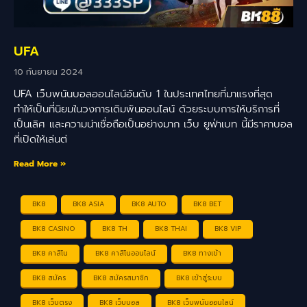
UFA
10 กันยายน 2024
UFA เว็บพนันบอลออนไลน์อันดับ 1 ในประเทศไทยที่มาแรงที่สุด
ทำให้เป็นที่นิยมในวงการเดิมพันออนไลน์ ด้วยระบบการให้บริการที่
เป็นเลิศ และความน่าเชื่อถือเป็นอย่างมาก เว็บ ยูฟ่าเบท นี้มีราคาบอล
ที่เปิดให้เล่นต่
Read More »
BK8
BK8 ASIA
BK8 AUTO
BK8 BET
BK8 CASINO
BK8 TH
BK8 THAI
BK8 VIP
BK8 คาสิโน
BK8 คาสิโนออนไลน์
BK8 ทางเข้า
BK8 สมัคร
BK8 สมัครสมาชิก
BK8 เข้าสู่ระบบ
BK8 เว็บตรง
BK8 เว็บบอล
BK8 เว็บพนันออนไลน์