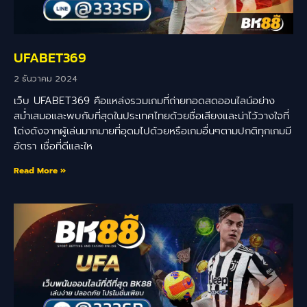
UFABET369
2 ธันวาคม 2024
เว็บ UFABET369 คือแหล่งรวมเกมที่ถ่ายทอดสดออนไลน์อย่าง
สม่ำเสมอและพบกับที่สุดในประเทศไทยด้วยชื่อเสียงและน่าไว้วางใจที่
โด่งดังจากผู้เล่นมากมายที่อุดมไปด้วยหรือเกมอื่นๆตามปกติทุกเกมมี
อัตรา เชื่อที่ดีและให
Read More »