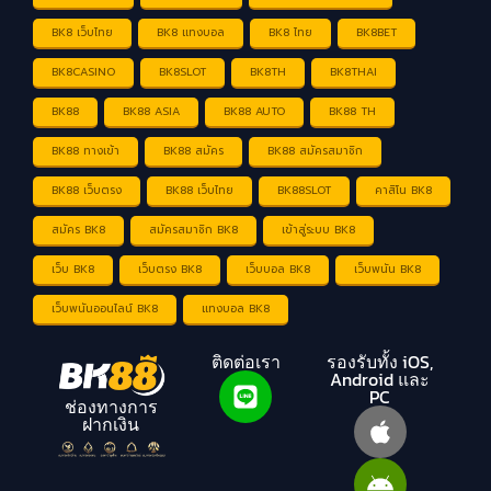
BK8 เว็บไทย
BK8 แทงบอล
BK8 ไทย
BK8BET
BK8CASINO
BK8SLOT
BK8TH
BK8THAI
BK88
BK88 ASIA
BK88 AUTO
BK88 TH
BK88 ทางเข้า
BK88 สมัคร
BK88 สมัครสมาชิก
BK88 เว็บตรง
BK88 เว็บไทย
BK88SLOT
คาสิโน BK8
สมัคร BK8
สมัครสมาชิก BK8
เข้าสู่ระบบ BK8
เว็บ BK8
เว็บตรง BK8
เว็บบอล BK8
เว็บพนัน BK8
เว็บพนันออนไลน์ BK8
แทงบอล BK8
ติดต่อเรา
รองรับทั้ง iOS,
Android และ
PC
ช่องทางการ
ฝากเงิน