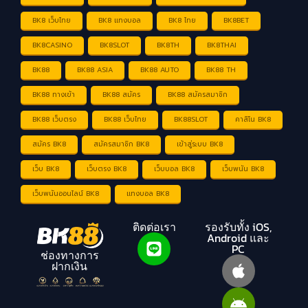
BK8 เว็บไทย
BK8 แทงบอล
BK8 ไทย
BK8BET
BK8CASINO
BK8SLOT
BK8TH
BK8THAI
BK88
BK88 ASIA
BK88 AUTO
BK88 TH
BK88 ทางเข้า
BK88 สมัคร
BK88 สมัครสมาชิก
BK88 เว็บตรง
BK88 เว็บไทย
BK88SLOT
คาสิโน BK8
สมัคร BK8
สมัครสมาชิก BK8
เข้าสู่ระบบ BK8
เว็บ BK8
เว็บตรง BK8
เว็บบอล BK8
เว็บพนัน BK8
เว็บพนันออนไลน์ BK8
แทงบอล BK8
ติดต่อเรา
รองรับทั้ง iOS,
Android และ
PC
ช่องทางการ
ฝากเงิน