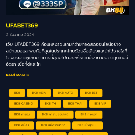
UFABET369
2 ธันวาคม 2024
เว็บ UFABET369 คือแหล่งรวมเกมที่ถ่ายทอดสดออนไลน์อย่าง
สม่ำเสมอและพบกับที่สุดในประเทศไทยด้วยชื่อเสียงและน่าไว้วางใจที่
โด่งดังจากผู้เล่นมากมายที่อุดมไปด้วยหรือเกมอื่นๆตามปกติทุกเกมมี
อัตรา เชื่อที่ดีและให
Read More »
BK8
BK8 ASIA
BK8 AUTO
BK8 BET
BK8 CASINO
BK8 TH
BK8 THAI
BK8 VIP
BK8 คาสิโน
BK8 คาสิโนออนไลน์
BK8 ทางเข้า
BK8 สมัคร
BK8 สมัครสมาชิก
BK8 เข้าสู่ระบบ