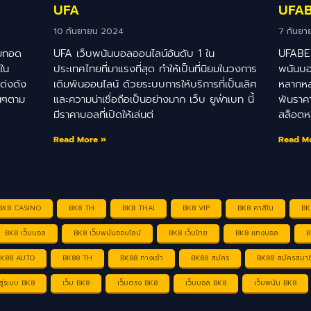
UFA
UFA
10 กันยายน 2024
7 กันย
ายทอด
UFA เว็บพนันบอลออนไลน์อันดับ 1 ใน
UFABET
ใน
ประเทศไทยที่มาแรงที่สุด ทำให้เป็นที่นิยมในวงการ
พนันบอล
โด่งดัง
เดิมพันออนไลน์ ด้วยระบบการให้บริการที่เป็นเลิศ
หลากหลา
่นๆตาม
และความน่าเชื่อถือเป็นอย่างมาก เว็บ ยูฟ่าเบท นี้
พันราค
มีราคาบอลที่เปิดให้เล่นต่
สล็อตห
Read More »
Read M
BK8 CASINO
BK8 TH
BK8 THAI
BK8 VIP
BK8 คาสิโน
BK
BK8 เว็บบอล
BK8 เว็บพนันออนไลน์
BK8 เว็บไทย
BK8 แทงบอล
B
BK88 AUTO
BK88 TH
BK88 ทางเข้า
BK88 สมัคร
BK88 สมัครสมาช
าสู่ระบบ BK8
เว็บ BK8
เว็บตรง BK8
เว็บบอล BK8
เว็บพนัน BK8