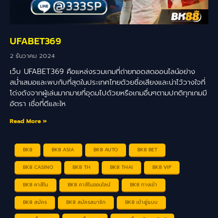
UFABET369
2 ธันวาคม 2024
เว็บ UFABET369 คือแหล่งรวมเกมที่ถ่ายทอดสดออนไลน์อย่าง
สม่ำเสมอและพบกับที่สุดในประเทศไทยด้วยชื่อเสียงและน่าไว้วางใจที่
โด่งดังจากผู้เล่นมากมายที่อุดมไปด้วยหรือเกมอื่นๆตามปกติทุกเกมมี
อัตรา เชื่อที่ดีและให
Read More »
BK8
BK8 ASIA
BK8 AUTO
BK8 BET
BK8 CASINO
BK8 TH
BK8 THAI
BK8 VIP
BK8 คาสิโน
BK8 คาสิโนออนไลน์
BK8 ทางเข้า
BK8 สมัคร
BK8 สมัครสมาชิก
BK8 เข้าสู่ระบบ