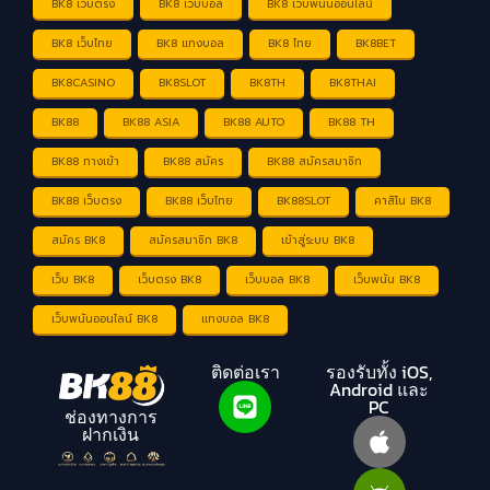
BK8 เว็บตรง
BK8 เว็บบอล
BK8 เว็บพนันออนไลน์
BK8 เว็บไทย
BK8 แทงบอล
BK8 ไทย
BK8BET
BK8CASINO
BK8SLOT
BK8TH
BK8THAI
BK88
BK88 ASIA
BK88 AUTO
BK88 TH
BK88 ทางเข้า
BK88 สมัคร
BK88 สมัครสมาชิก
BK88 เว็บตรง
BK88 เว็บไทย
BK88SLOT
คาสิโน BK8
สมัคร BK8
สมัครสมาชิก BK8
เข้าสู่ระบบ BK8
เว็บ BK8
เว็บตรง BK8
เว็บบอล BK8
เว็บพนัน BK8
เว็บพนันออนไลน์ BK8
แทงบอล BK8
ติดต่อเรา
รองรับทั้ง iOS,
Android และ
PC
ช่องทางการ
ฝากเงิน