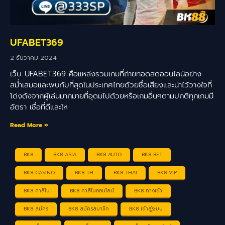
UFABET369
2 ธันวาคม 2024
เว็บ UFABET369 คือแหล่งรวมเกมที่ถ่ายทอดสดออนไลน์อย่าง
สม่ำเสมอและพบกับที่สุดในประเทศไทยด้วยชื่อเสียงและน่าไว้วางใจที่
โด่งดังจากผู้เล่นมากมายที่อุดมไปด้วยหรือเกมอื่นๆตามปกติทุกเกมมี
อัตรา เชื่อที่ดีและให
Read More »
BK8
BK8 ASIA
BK8 AUTO
BK8 BET
BK8 CASINO
BK8 TH
BK8 THAI
BK8 VIP
BK8 คาสิโน
BK8 คาสิโนออนไลน์
BK8 ทางเข้า
BK8 สมัคร
BK8 สมัครสมาชิก
BK8 เข้าสู่ระบบ