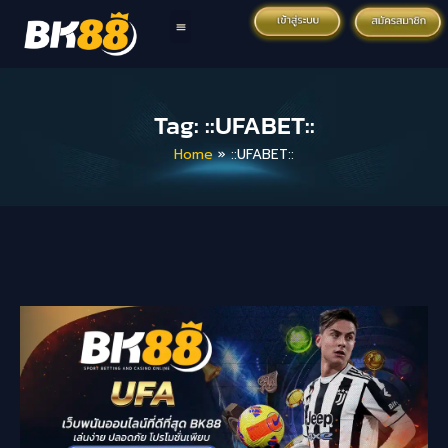
Tag: ::UFABET::
Home
»
::UFABET::