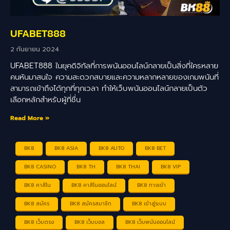
UFABET888
2 กันยายน 2024
UFABET888 ในยุคดิจิทัลที่การพนันออนไลน์กลายเป็นสิ่งที่ใครหลาย
คนหันมาสนใจ ความสะดวกสบายและความหลากหลายของเกมพนันที่
สามารถเข้าถึงได้ทุกที่ทุกเวลา ทำให้เว็บพนันออนไลน์กลายเป็นตัว
เลือกหลักสำหรับผู้ที่ชื่น
Read More »
BK8
BK8 ASIA
BK8 AUTO
BK8 BET
BK8 CASINO
BK8 TH
BK8 THAI
BK8 VIP
BK8 คาสิโน
BK8 คาสิโนออนไลน์
BK8 ทางเข้า
BK8 สมัคร
BK8 สมัครสมาชิก
BK8 เข้าสู่ระบบ
BK8 เว็บตรง
BK8 เว็บบอล
BK8 เว็บพนันออนไลน์