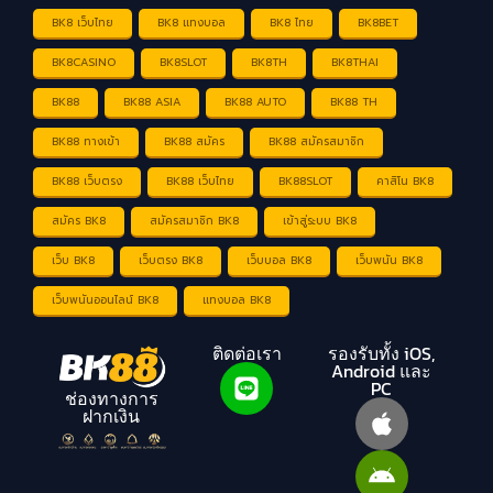
BK8 เว็บไทย
BK8 แทงบอล
BK8 ไทย
BK8BET
BK8CASINO
BK8SLOT
BK8TH
BK8THAI
BK88
BK88 ASIA
BK88 AUTO
BK88 TH
BK88 ทางเข้า
BK88 สมัคร
BK88 สมัครสมาชิก
BK88 เว็บตรง
BK88 เว็บไทย
BK88SLOT
คาสิโน BK8
สมัคร BK8
สมัครสมาชิก BK8
เข้าสู่ระบบ BK8
เว็บ BK8
เว็บตรง BK8
เว็บบอล BK8
เว็บพนัน BK8
เว็บพนันออนไลน์ BK8
แทงบอล BK8
ติดต่อเรา
รองรับทั้ง iOS,
Android และ
PC
ช่องทางการ
ฝากเงิน