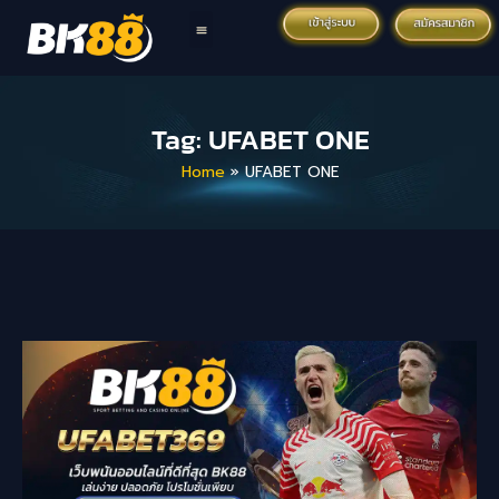
Tag: UFABET ONE
Home
»
UFABET ONE