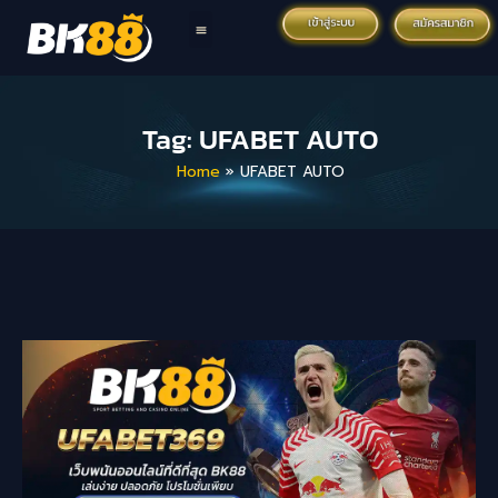
Tag: UFABET AUTO
Home
»
UFABET AUTO