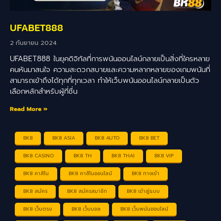
UFABET888
2 กันยายน 2024
UFABET888 ในยุคดิจิทัลที่การพนันออนไลน์กลายเป็นสิ่งที่ใครหลาย
คนหันมาสนใจ ความสะดวกสบายและความหลากหลายของเกมพนันที่
สามารถเข้าถึงได้ทุกที่ทุกเวลา ทำให้เว็บพนันออนไลน์กลายเป็นตัว
เลือกหลักสำหรับผู้ที่ชื่น
Read More »
BK8
BK8 ASIA
BK8 AUTO
BK8 BET
BK8 CASINO
BK8 TH
BK8 THAI
BK8 VIP
BK8 คาสิโน
BK8 คาสิโนออนไลน์
BK8 ทางเข้า
BK8 สมัคร
BK8 สมัครสมาชิก
BK8 เข้าสู่ระบบ
BK8 เว็บตรง
BK8 เว็บบอล
BK8 เว็บพนันออนไลน์