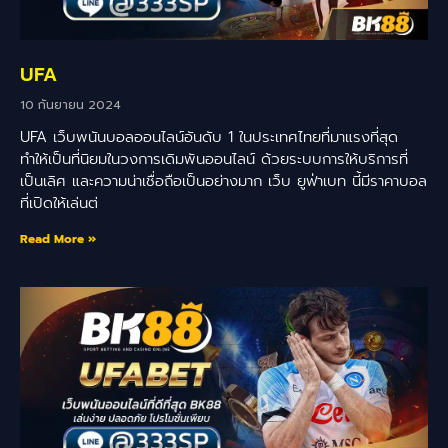
UFA
10 กันยายน 2024
UFA เว็บพนันบอลออนไลน์อันดับ 1 ในประเทศไทยที่มาแรงที่สุด
ทำให้เป็นที่นิยมในวงการเดิมพันออนไลน์ ด้วยระบบการให้บริการที่
เป็นเลิศ และความน่าเชื่อถือเป็นอย่างมาก เว็บ ยูฟ่าเบท นี้มีราคาบอล
ที่เปิดให้เล่นต่
Read More »