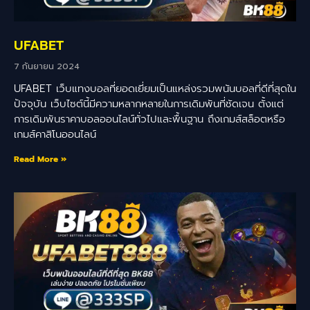
UFABET
7 กันยายน 2024
UFABET เว็บแทงบอลที่ยอดเยี่ยมเป็นแหล่งรวมพนันบอลที่ดีที่สุดใน
ปัจจุบัน เว็บไซต์นี้มีความหลากหลายในการเดิมพันที่ชัดเจน ตั้งแต่
การเดิมพันราคาบอลออนไลน์ทั่วไปและพื้นฐาน ถึงเกมส์สล็อตหรือ
เกมส์คาสิโนออนไลน์
Read More »