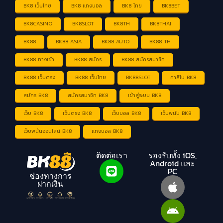
BK8 เว็บไทย
BK8 แทงบอล
BK8 ไทย
BK8BET
BK8CASINO
BK8SLOT
BK8TH
BK8THAI
BK88
BK88 ASIA
BK88 AUTO
BK88 TH
BK88 ทางเข้า
BK88 สมัคร
BK88 สมัครสมาชิก
BK88 เว็บตรง
BK88 เว็บไทย
BK88SLOT
คาสิโน BK8
สมัคร BK8
สมัครสมาชิก BK8
เข้าสู่ระบบ BK8
เว็บ BK8
เว็บตรง BK8
เว็บบอล BK8
เว็บพนัน BK8
เว็บพนันออนไลน์ BK8
แทงบอล BK8
ติดต่อเรา
รองรับทั้ง iOS,
Android และ
PC
ช่องทางการ
ฝากเงิน