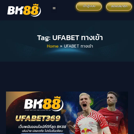
Tag: UFABET ทางเข้า
Home
»
UFABET ทางเข้า