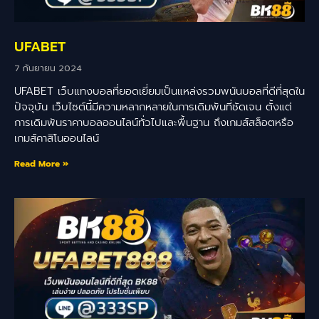
UFABET
7 กันยายน 2024
UFABET เว็บแทงบอลที่ยอดเยี่ยมเป็นแหล่งรวมพนันบอลที่ดีที่สุดใน
ปัจจุบัน เว็บไซต์นี้มีความหลากหลายในการเดิมพันที่ชัดเจน ตั้งแต่
การเดิมพันราคาบอลออนไลน์ทั่วไปและพื้นฐาน ถึงเกมส์สล็อตหรือ
เกมส์คาสิโนออนไลน์
Read More »