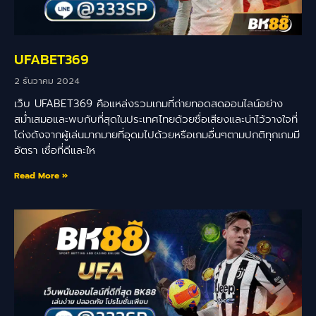
UFABET369
2 ธันวาคม 2024
เว็บ UFABET369 คือแหล่งรวมเกมที่ถ่ายทอดสดออนไลน์อย่าง
สม่ำเสมอและพบกับที่สุดในประเทศไทยด้วยชื่อเสียงและน่าไว้วางใจที่
โด่งดังจากผู้เล่นมากมายที่อุดมไปด้วยหรือเกมอื่นๆตามปกติทุกเกมมี
อัตรา เชื่อที่ดีและให
Read More »