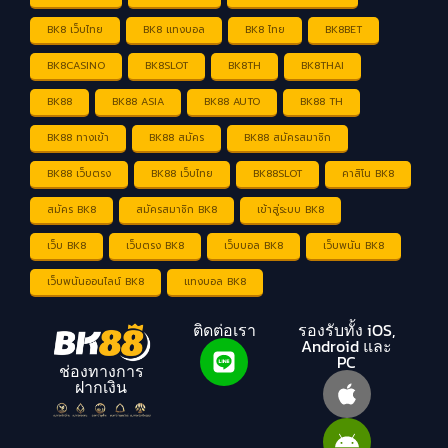
BK8 เว็บไทย
BK8 แทงบอล
BK8 ไทย
BK8BET
BK8CASINO
BK8SLOT
BK8TH
BK8THAI
BK88
BK88 ASIA
BK88 AUTO
BK88 TH
BK88 ทางเข้า
BK88 สมัคร
BK88 สมัครสมาชิก
BK88 เว็บตรง
BK88 เว็บไทย
BK88SLOT
คาสิโน BK8
สมัคร BK8
สมัครสมาชิก BK8
เข้าสู่ระบบ BK8
เว็บ BK8
เว็บตรง BK8
เว็บบอล BK8
เว็บพนัน BK8
เว็บพนันออนไลน์ BK8
แทงบอล BK8
ติดต่อเรา
รองรับทั้ง iOS,
Android และ
PC
ช่องทางการ
ฝากเงิน