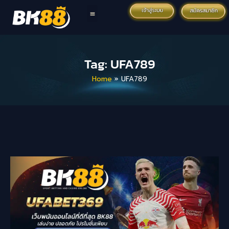
Tag: UFA789
Home
»
UFA789