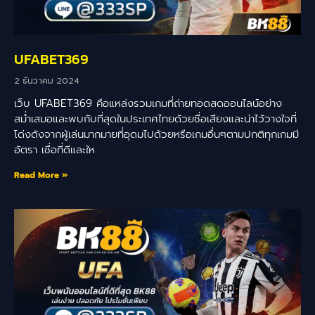
UFABET369
2 ธันวาคม 2024
เว็บ UFABET369 คือแหล่งรวมเกมที่ถ่ายทอดสดออนไลน์อย่าง
สม่ำเสมอและพบกับที่สุดในประเทศไทยด้วยชื่อเสียงและน่าไว้วางใจที่
โด่งดังจากผู้เล่นมากมายที่อุดมไปด้วยหรือเกมอื่นๆตามปกติทุกเกมมี
อัตรา เชื่อที่ดีและให
Read More »