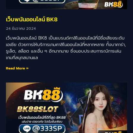
เว็บพนันออนไลน์ BK8
24 ธันวาคม 2024
เว็บพนันออนไลน์ BK8 เป็นแบรนด์คาสิโนออนไลน์ที่มีชื่อเสียงระดับ
เอเชีย ด้วยการให้บริการเกมคาสิโนออนไลน์ที่หลากหลาย ทั้งบาคาร่า,
รูเล็ต, สล็อต และอื่น ๆ อีกมากมาย ซึ่งมอบประสบการณ์การเล่น
เกมที่สนุกสนานแล
Read More »