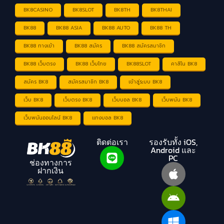
BK8CASINO
BK8SLOT
BK8TH
BK8THAI
BK88
BK88 ASIA
BK88 AUTO
BK88 TH
BK88 ทางเข้า
BK88 สมัคร
BK88 สมัครสมาชิก
BK88 เว็บตรง
BK88 เว็บไทย
BK88SLOT
คาสิโน BK8
สมัคร BK8
สมัครสมาชิก BK8
เข้าสู่ระบบ BK8
เว็บ BK8
เว็บตรง BK8
เว็บบอล BK8
เว็บพนัน BK8
เว็บพนันออนไลน์ BK8
แทงบอล BK8
ติดต่อเรา
รองรับทั้ง iOS,
Android และ
PC
ช่องทางการ
ฝากเงิน