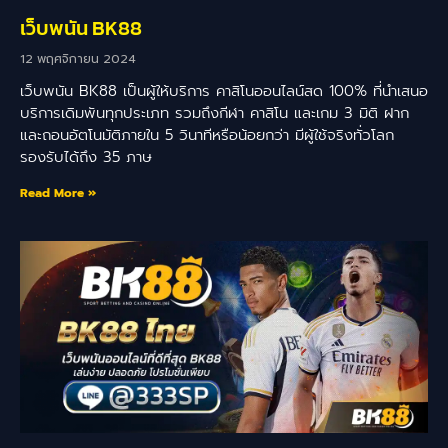
เว็บพนัน BK88
12 พฤศจิกายน 2024
เว็บพนัน BK88 เป็นผู้ให้บริการ คาสิโนออนไลน์สด 100% ที่นำเสนอ
บริการเดิมพันทุกประเภท รวมถึงกีฬา คาสิโน และเกม 3 มิติ ฝาก
และถอนอัตโนมัติภายใน 5 วินาทีหรือน้อยกว่า มีผู้ใช้จริงทั่วโลก
รองรับได้ถึง 35 ภาษ
Read More »