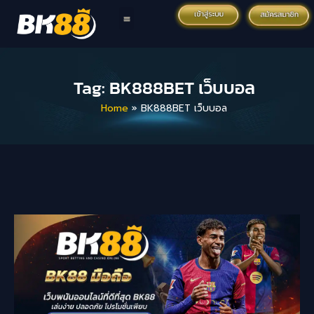
Tag: BK888BET เว็บบอล
Home
»
BK888BET เว็บบอล