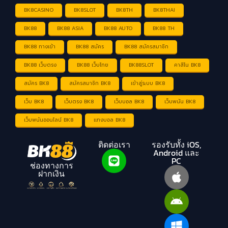
BK8CASINO
BK8SLOT
BK8TH
BK8THAI
BK88
BK88 ASIA
BK88 AUTO
BK88 TH
BK88 ทางเข้า
BK88 สมัคร
BK88 สมัครสมาชิก
BK88 เว็บตรง
BK88 เว็บไทย
BK88SLOT
คาสิโน BK8
สมัคร BK8
สมัครสมาชิก BK8
เข้าสู่ระบบ BK8
เว็บ BK8
เว็บตรง BK8
เว็บบอล BK8
เว็บพนัน BK8
เว็บพนันออนไลน์ BK8
แทงบอล BK8
ติดต่อเรา
รองรับทั้ง iOS,
Android และ
PC
ช่องทางการ
ฝากเงิน