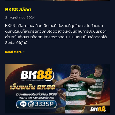
BK88 สล็อต
21 พฤศจิกายน 2024
BK88 สล็อต เกมสล็อตเป็นเกมที่เล่นง่ายที่สุดในการเล่นน้อยและ
ต้นทุนในนั้นก็สามารถควบคุมได้ด้วยตัวเองขั้นต่ำในการปั่นนั้นถือว่า
ต่ำมากในค่ายเกมสล็อตที่มีการตรวจสอบ ระบบหมุ่นปั่นสล็อตออโต้
ซึ่งช่วยให้ผู้สมั
Read More »