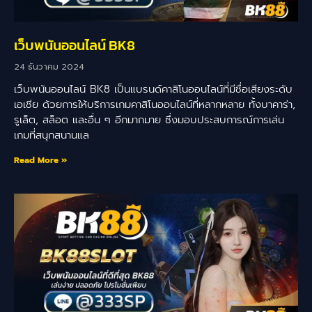
เว็บพนันออนไลน์ BK8
24 ธันวาคม 2024
เว็บพนันออนไลน์ BK8 เป็นแบรนด์คาสิโนออนไลน์ที่มีชื่อเสียงระดับ
เอเชีย ด้วยการให้บริการเกมคาสิโนออนไลน์ที่หลากหลาย ทั้งบาคาร่า,
รูเล็ต, สล็อต และอื่น ๆ อีกมากมาย ซึ่งมอบประสบการณ์การเล่น
เกมที่สนุกสนานแล
Read More »