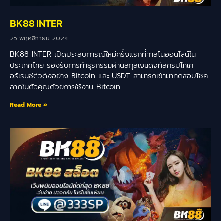
BK88 INTER
25 พฤศจิกายน 2024
BK88 INTER เปิดประสบการณ์ใหม่ครั้งแรกที่คาสิโนออนไลน์ใน
ประเทศไทย รองรับการทำธุรกรรมผ่านสกุลเงินดิจิทัลคริปโทเค
อร์เรนซีตัวดังอย่าง Bitcoin และ USDT สามารถเข้ามาทดสอบโชค
ลาภในตัวคุณด้วยการใช้งาน Bitcoin
Read More »