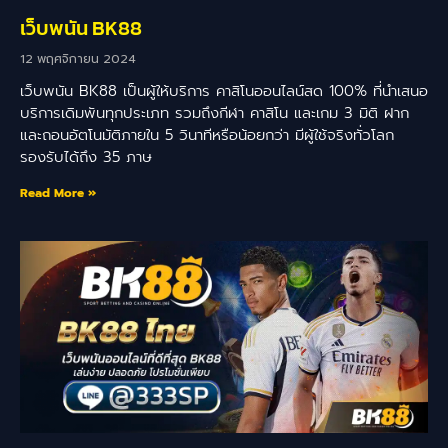
เว็บพนัน BK88
12 พฤศจิกายน 2024
เว็บพนัน BK88 เป็นผู้ให้บริการ คาสิโนออนไลน์สด 100% ที่นำเสนอ
บริการเดิมพันทุกประเภท รวมถึงกีฬา คาสิโน และเกม 3 มิติ ฝาก
และถอนอัตโนมัติภายใน 5 วินาทีหรือน้อยกว่า มีผู้ใช้จริงทั่วโลก
รองรับได้ถึง 35 ภาษ
Read More »