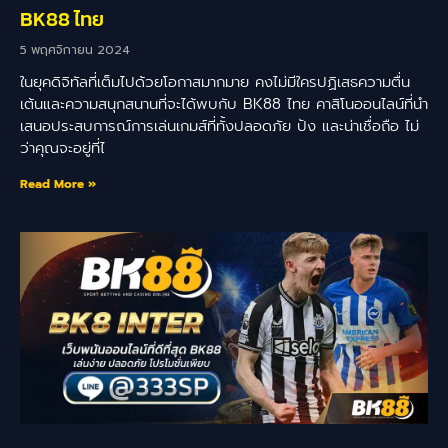
BK88 ไทย
5 พฤศจิกายน 2024
ในยุคดิจิทัลที่เต็มไปด้วยโอกาสมากมาย คงไม่มีใครปฏิเสธความตื่น
เต้นและความสนุกสนานที่จะได้พบกับ BK88 ไทย คาสิโนออนไลน์ที่นำ
เสนอประสบการณ์การเล่นเกมส์ที่ทั้งปลอดภัย ปัง และน่าเชื่อถือ ไม่
ว่าคุณจะอยู่ที่ไ
Read More »