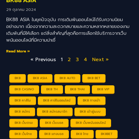
BK88 ASIA
29 ตุลาคม 2024
BK88 ASIA ในยุคปัจจุบัน การเดิมพันออนไลน์ได้รับความนิยม
อย่างมาก เนื่องจากความสะดวกสบายและความหลากหลายของเกม
เดิมพันที่มีให้เลือก แต่สิ่งสำคัญที่สุดคือการเลือกใช้บริการจากเว็บ
พนันออนไลน์ที่มีความน่าเชื่
Read More »
« Previous
1
2
3
4
Next »
BK8
BK8 ASIA
BK8 AUTO
BK8 BET
BK8 CASINO
BK8 TH
BK8 THAI
BK8 VIP
BK8 คาสิโน
BK8 คาสิโนออนไลน์
BK8 ทางเข้า
BK8 สมัคร
BK8 สมัครสมาชิก
BK8 เข้าสู่ระบบ
BK8 เว็บตรง
BK8 เว็บบอล
BK8 เว็บพนันออนไลน์
BK8 เว็บไทย
BK8 แทงบอล
BK8 ไทย
BK8BET