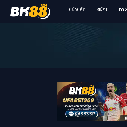
หน้าหลัก
สมัคร
ทาง