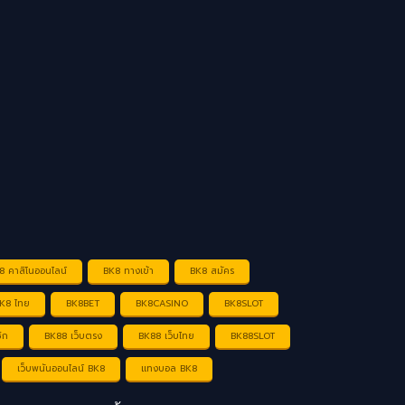
8 คาสิโนออนไลน์
BK8 ทางเข้า
BK8 สมัคร
K8 ไทย
BK8BET
BK8CASINO
BK8SLOT
ิก
BK88 เว็บตรง
BK88 เว็บไทย
BK88SLOT
เว็บพนันออนไลน์ BK8
แทงบอล BK8