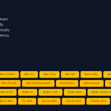
ายทอด
ใน
โด่งดัง
่นๆตาม
BK8 CASINO
BK8 TH
BK8 THAI
BK8 VIP
BK8 คาสิโน
BK
BK8 เว็บบอล
BK8 เว็บพนันออนไลน์
BK8 เว็บไทย
BK8 แทงบอล
B
BK88 AUTO
BK88 TH
BK88 ทางเข้า
BK88 สมัคร
BK88 สมัครสมาช
าสู่ระบบ BK8
เว็บ BK8
เว็บตรง BK8
เว็บบอล BK8
เว็บพนัน BK8