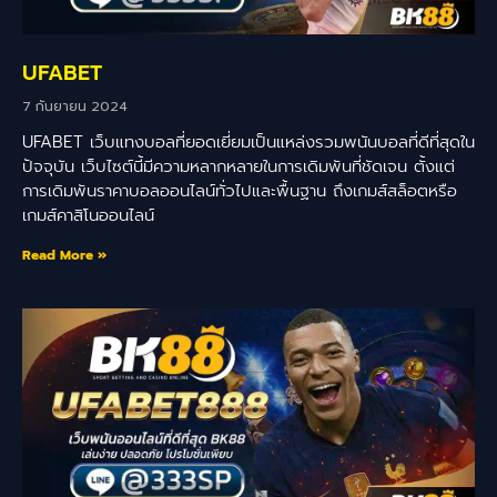
UFABET
7 กันยายน 2024
UFABET เว็บแทงบอลที่ยอดเยี่ยมเป็นแหล่งรวมพนันบอลที่ดีที่สุดใน
ปัจจุบัน เว็บไซต์นี้มีความหลากหลายในการเดิมพันที่ชัดเจน ตั้งแต่
การเดิมพันราคาบอลออนไลน์ทั่วไปและพื้นฐาน ถึงเกมส์สล็อตหรือ
เกมส์คาสิโนออนไลน์
Read More »