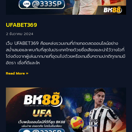
UFABET369
2 ธันวาคม 2024
เว็บ UFABET369 คือแหล่งรวมเกมที่ถ่ายทอดสดออนไลน์อย่าง
สม่ำเสมอและพบกับที่สุดในประเทศไทยด้วยชื่อเสียงและน่าไว้วางใจที่
โด่งดังจากผู้เล่นมากมายที่อุดมไปด้วยหรือเกมอื่นๆตามปกติทุกเกมมี
อัตรา เชื่อที่ดีและให
Read More »