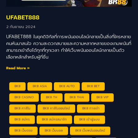
UFABET888
2 กันยายน 2024
UFABET888 ในยุคดิจิทัลที่การพนันออนไลน์กลายเป็นสิ่งที่ใครหลาย
คนหันมาสนใจ ความสะดวกสบายและความหลากหลายของเกมพนันที่
สามารถเข้าถึงได้ทุกที่ทุกเวลา ทำให้เว็บพนันออนไลน์กลายเป็นตัว
เลือกหลักสำหรับผู้ที่ชื่น
Read More »
BK8
BK8 ASIA
BK8 AUTO
BK8 BET
BK8 CASINO
BK8 TH
BK8 THAI
BK8 VIP
BK8 คาสิโน
BK8 คาสิโนออนไลน์
BK8 ทางเข้า
BK8 สมัคร
BK8 สมัครสมาชิก
BK8 เข้าสู่ระบบ
BK8 เว็บตรง
BK8 เว็บบอล
BK8 เว็บพนันออนไลน์