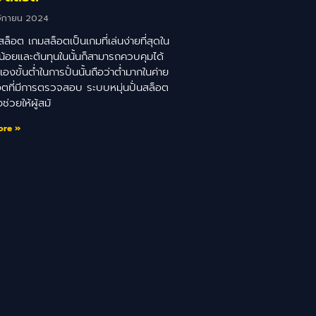
จิกายน 2024
็อต เกมสล็อตเป็นเกมที่เล่นง่ายที่สุดใน
น้อยและต้นทุนในนั้นก็สามารถควบคุมได้
เองขั้นต่ำในการปั่นนั้นถือว่าต่ำมากในค่าย
อตที่มีการตรวจสอบ ระบบหมุ่นปั่นสล็อต
งช่วยให้ผู้สมั
ore »