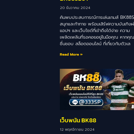
20 ธันวาคม 2024
ค้นพบประสบการณ์การเล่นเกมส์ BK88SL
สนุกและท้าทาย พร้อมเสิร์ฟความบันเทิงผ
แอปฯ และเว็บไซต์ที่เข้าถึงได้ง่าย ความ
เพลิดเพลินที่รอคอยอยู่ในมือคุณ หากคุณเ
ชื่นชอบ สล็อตออนไลน์ ที่เกี่ยวกับตัวเล
Read More »
เว็บพนัน BK88
12 พฤศจิกายน 2024