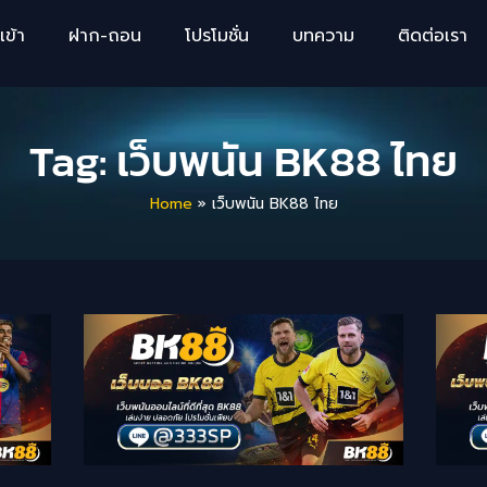
เข้า
ฝาก-ถอน
โปรโมชั่น
บทความ
ติดต่อเรา
Tag: เว็บพนัน BK88 ไทย
Home
»
เว็บพนัน BK88 ไทย