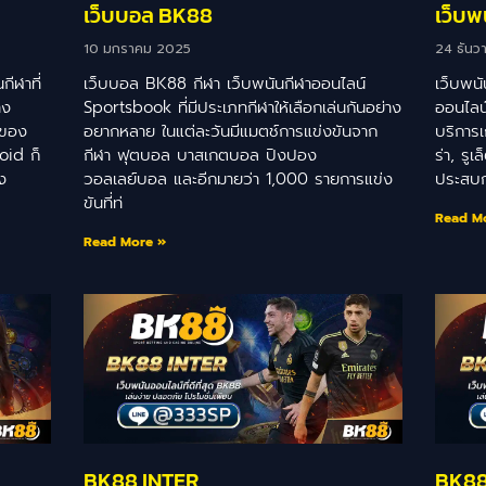
เว็บบอล BK88
เว็บพ
10 มกราคม 2025
24 ธัน
ีฬาที่
เว็บบอล BK88 กีฬา เว็บพนันกีฬาออนไลน์
เว็บพน
าง
Sportsbook ที่มีประเภทกีฬาให้เลือกเล่นกันอย่าง
ออนไลน์
นของ
อยากหลาย ในแต่ละวันมีแมตช์การแข่งขันจาก
บริการ
oid ก็
กีฬา ฟุตบอล บาสเกตบอล ปิงปอง
ร่า, รู
ง
วอลเลย์บอล และอีกมายว่า 1,000 รายการแข่ง
ประสบก
ขันที่ท่
Read M
Read More »
BK88 INTER
BK88