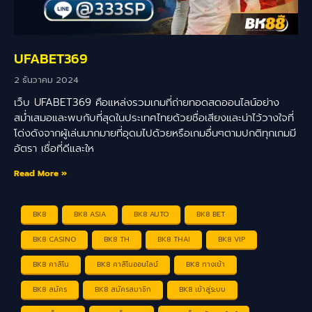
UFABET369
2 ธันวาคม 2024
เว็บ UFABET369 คือแหล่งรวมเกมที่ถ่ายทอดสดออนไลน์อย่าง
สม่ำเสมอและพบกับที่สุดในประเทศไทยด้วยชื่อเสียงและน่าไว้วางใจที่
โด่งดังจากผู้เล่นมากมายที่อุดมไปด้วยหรือเกมอื่นๆตามปกติทุกเกมมี
อัตรา เชื่อที่ดีและให
Read More »
BK8
BK8 ASIA
BK8 AUTO
BK8 BET
BK8 CASINO
BK8 TH
BK8 THAI
BK8 VIP
BK8 คาสิโน
BK8 คาสิโนออนไลน์
BK8 ทางเข้า
BK8 สมัคร
BK8 สมัครสมาชิก
BK8 เข้าสู่ระบบ