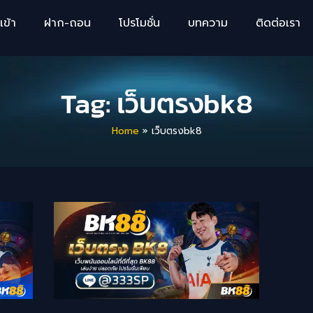
เข้า
ฝาก-ถอน
โปรโมชั่น
บทความ
ติดต่อเรา
Tag: เว็บตรงbk8
Home
»
เว็บตรงbk8