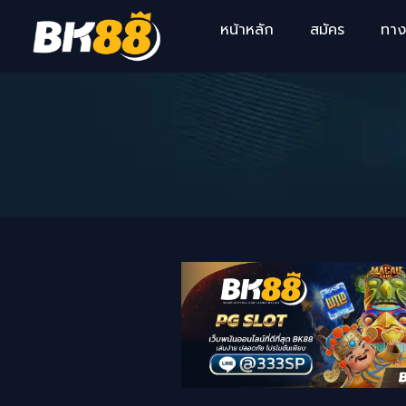
หน้าหลัก
สมัคร
ทาง