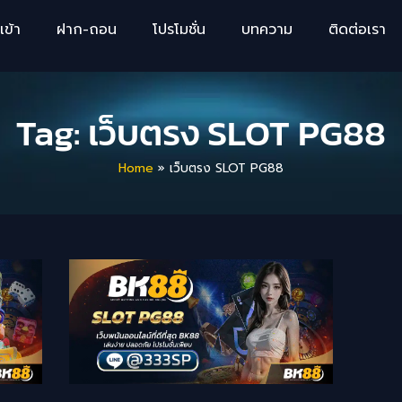
เข้า
ฝาก-ถอน
โปรโมชั่น
บทความ
ติดต่อเรา
Tag: เว็บตรง SLOT PG88
Home
»
เว็บตรง SLOT PG88