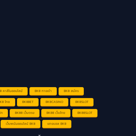
8 คาสิโนออนไลน์
BK8 ทางเข้า
BK8 สมัคร
K8 ไทย
BK8BET
BK8CASINO
BK8SLOT
ิก
BK88 เว็บตรง
BK88 เว็บไทย
BK88SLOT
เว็บพนันออนไลน์ BK8
แทงบอล BK8