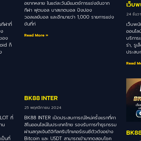
เว็บพ
อยากหลาย ในแต่ละวันมีแมตช์การแข่งขันจาก
กีฬา ฟุตบอล บาสเกตบอล ปิงปอง
24 ธัน
วอลเลย์บอล และอีกมายว่า 1,000 รายการแข่ง
ขันที่ท่
ีฬาที่
เว็บพน
าง
ออนไลน์
Read More »
นของ
บริการ
oid ก็
ร่า, รู
ง
ประสบก
Read M
BK88 INTER
25 พฤศจิกายน 2024
OT ที่
BK88 INTER เปิดประสบการณ์ใหม่ครั้งแรกที่คา
่าน
สิโนออนไลน์ในประเทศไทย รองรับการทำธุรกรรม
BK88
ผ่านสกุลเงินดิจิทัลคริปโทเคอร์เรนซีตัวดังอย่าง
ป็นที่
Bitcoin และ USDT สามารถเข้ามาทดสอบโชค