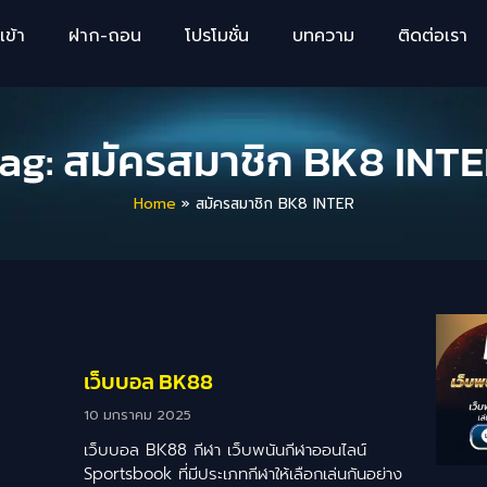
เข้า
ฝาก-ถอน
โปรโมชั่น
บทความ
ติดต่อเรา
ag: สมัครสมาชิก BK8 INT
Home
»
สมัครสมาชิก BK8 INTER
เว็บบอล BK88
10 มกราคม 2025
เว็บบอล BK88 กีฬา เว็บพนันกีฬาออนไลน์
Sportsbook ที่มีประเภทกีฬาให้เลือกเล่นกันอย่าง