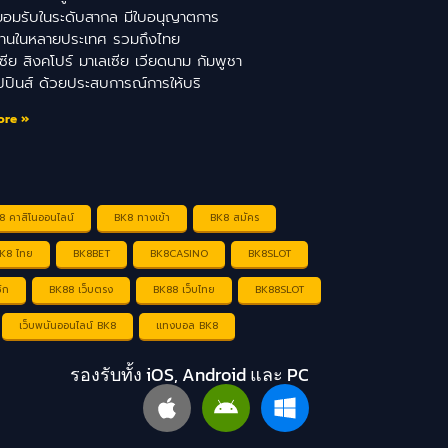
ยอมรับในระดับสากล มีใบอนุญาตการ
งานในหลายประเทศ รวมถึงไทย
เซีย สิงคโปร์ มาเลเซีย เวียดนาม กัมพูชา
ิปปินส์ ด้วยประสบการณ์การให้บริ
ore »
8 คาสิโนออนไลน์
BK8 ทางเข้า
BK8 สมัคร
K8 ไทย
BK8BET
BK8CASINO
BK8SLOT
ิก
BK88 เว็บตรง
BK88 เว็บไทย
BK88SLOT
เว็บพนันออนไลน์ BK8
แทงบอล BK8
รองรับทั้ง iOS, Android และ PC