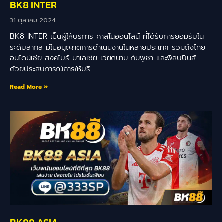
BK8 INTER
31 ตุลาคม 2024
BK8 INTER เป็นผู้ให้บริการ คาสิโนออนไลน์ ที่ได้รับการยอมรับใน
ระดับสากล มีใบอนุญาตการดำเนินงานในหลายประเทศ รวมถึงไทย
อินโดนีเซีย สิงคโปร์ มาเลเซีย เวียดนาม กัมพูชา และฟิลิปปินส์
ด้วยประสบการณ์การให้บริ
Read More »