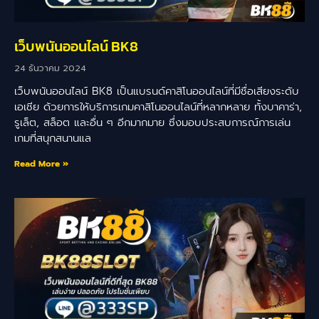
เว็บพนันออนไลน์ BK8
24 ธันวาคม 2024
เว็บพนันออนไลน์ BK8 เป็นแบรนด์คาสิโนออนไลน์ที่มีชื่อเสียงระดับ
เอเชีย ด้วยการให้บริการเกมคาสิโนออนไลน์ที่หลากหลาย ทั้งบาคาร่า,
รูเล็ต, สล็อต และอื่น ๆ อีกมากมาย ซึ่งมอบประสบการณ์การเล่น
เกมที่สนุกสนานแล
Read More »