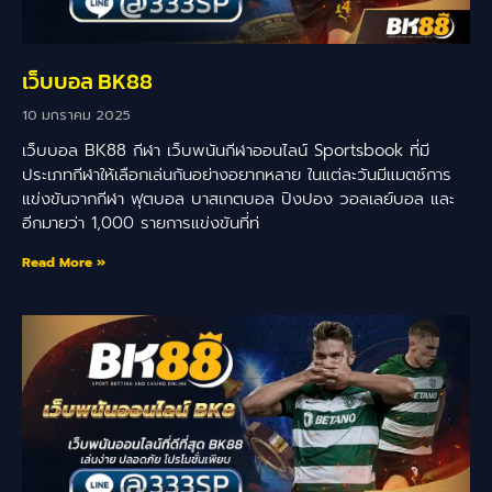
เว็บบอล BK88
10 มกราคม 2025
เว็บบอล BK88 กีฬา เว็บพนันกีฬาออนไลน์ Sportsbook ที่มี
ประเภทกีฬาให้เลือกเล่นกันอย่างอยากหลาย ในแต่ละวันมีแมตช์การ
แข่งขันจากกีฬา ฟุตบอล บาสเกตบอล ปิงปอง วอลเลย์บอล และ
อีกมายว่า 1,000 รายการแข่งขันที่ท่
Read More »