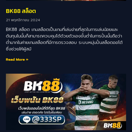
BK88 สล็อต
21 พฤศจิกายน 2024
BK88 สล็อต เกมสล็อตเป็นเกมที่เล่นง่ายที่สุดในการเล่นน้อยและ
ต้นทุนในนั้นก็สามารถควบคุมได้ด้วยตัวเองขั้นต่ำในการปั่นนั้นถือว่า
ต่ำมากในค่ายเกมสล็อตที่มีการตรวจสอบ ระบบหมุ่นปั่นสล็อตออโต้
ซึ่งช่วยให้ผู้สมั
Read More »