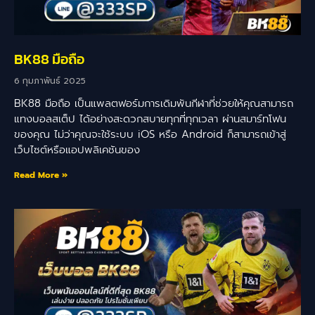
BK88 มือถือ
6 กุมภาพันธ์ 2025
BK88 มือถือ เป็นแพลตฟอร์มการเดิมพันกีฬาที่ช่วยให้คุณสามารถ
แทงบอลสเต็ป ได้อย่างสะดวกสบายทุกที่ทุกเวลา ผ่านสมาร์ทโฟน
ของคุณ ไม่ว่าคุณจะใช้ระบบ iOS หรือ Android ก็สามารถเข้าสู่
เว็บไซต์หรือแอปพลิเคชันของ
Read More »