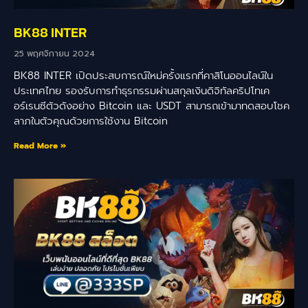
BK88 INTER
25 พฤศจิกายน 2024
BK88 INTER เปิดประสบการณ์ใหม่ครั้งแรกที่คาสิโนออนไลน์ใน
ประเทศไทย รองรับการทำธุรกรรมผ่านสกุลเงินดิจิทัลคริปโทเค
อร์เรนซีตัวดังอย่าง Bitcoin และ USDT สามารถเข้ามาทดสอบโชค
ลาภในตัวคุณด้วยการใช้งาน Bitcoin
Read More »