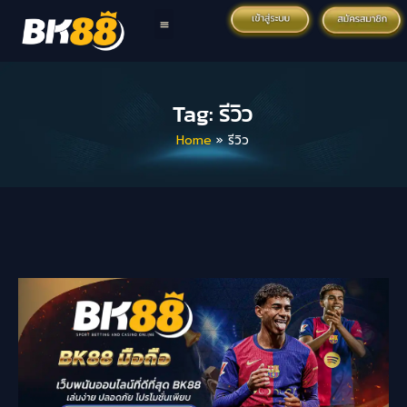
Tag: รีวิว
Home
»
รีวิว