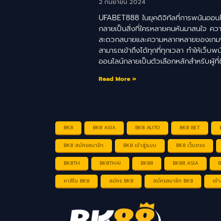
2 กันยายน 2024
UFABET888 ในยุคดิจิทัลที่การพนันออนไ
กลายเป็นสิ่งที่ใครหลายคนหันมาสนใจ คว
สะดวกสบายและความหลากหลายของเกมพน
สามารถเข้าถึงได้ทุกที่ทุกเวลา ทำให้เว็บพน
ออนไลน์กลายเป็นตัวเลือกหลักสำหรับผู้ที่ช
Read More »
BK8
BK8 ASIA
BK8 AUTO
BK8 BET
BK8 สมัครสมาชิก
BK8 เข้าสู่ระบบ
BK8 เว็บตรง
BK8TH
BK8THAI
BK88
BK88 ASIA
คาสิโน BK8
สมัคร BK8
สมัครสมาชิก BK8
เข้