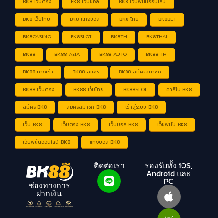
BK8 เว็บตรง
BK8 เว็บบอล
BK8 เว็บพนันออนไลน์
BK8 เว็บไทย
BK8 แทงบอล
BK8 ไทย
BK8BET
BK8CASINO
BK8SLOT
BK8TH
BK8THAI
BK88
BK88 ASIA
BK88 AUTO
BK88 TH
BK88 ทางเข้า
BK88 สมัคร
BK88 สมัครสมาชิก
BK88 เว็บตรง
BK88 เว็บไทย
BK88SLOT
คาสิโน BK8
สมัคร BK8
สมัครสมาชิก BK8
เข้าสู่ระบบ BK8
เว็บ BK8
เว็บตรง BK8
เว็บบอล BK8
เว็บพนัน BK8
เว็บพนันออนไลน์ BK8
แทงบอล BK8
ติดต่อเรา
รองรับทั้ง iOS,
Android และ
PC
ช่องทางการ
ฝากเงิน