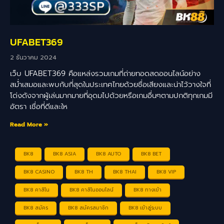
UFABET369
2 ธันวาคม 2024
เว็บ UFABET369 คือแหล่งรวมเกมที่ถ่ายทอดสดออนไลน์อย่าง
สม่ำเสมอและพบกับที่สุดในประเทศไทยด้วยชื่อเสียงและน่าไว้วางใจที่
โด่งดังจากผู้เล่นมากมายที่อุดมไปด้วยหรือเกมอื่นๆตามปกติทุกเกมมี
อัตรา เชื่อที่ดีและให
Read More »
BK8
BK8 ASIA
BK8 AUTO
BK8 BET
BK8 CASINO
BK8 TH
BK8 THAI
BK8 VIP
BK8 คาสิโน
BK8 คาสิโนออนไลน์
BK8 ทางเข้า
BK8 สมัคร
BK8 สมัครสมาชิก
BK8 เข้าสู่ระบบ