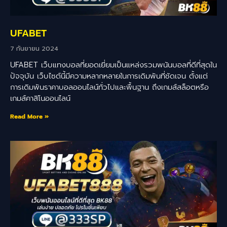
UFABET
7 กันยายน 2024
UFABET เว็บแทงบอลที่ยอดเยี่ยมเป็นแหล่งรวมพนันบอลที่ดีที่สุดใน
ปัจจุบัน เว็บไซต์นี้มีความหลากหลายในการเดิมพันที่ชัดเจน ตั้งแต่
การเดิมพันราคาบอลออนไลน์ทั่วไปและพื้นฐาน ถึงเกมส์สล็อตหรือ
เกมส์คาสิโนออนไลน์
Read More »